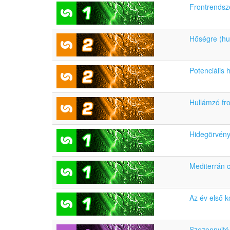
Frontrendsz
Hőségre (hu
Potenciális
Hullámzó fr
Hidegörvény 
Mediterrán c
Az év első 
Szezonnyitó