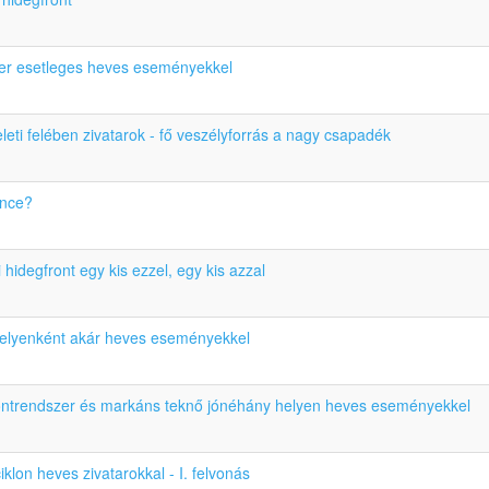
er esetleges heves eseményekkel
leti felében zivatarok - fő veszélyforrás a nagy csapadék
ance?
hidegfront egy kis ezzel, egy kis azzal
helyenként akár heves eseményekkel
ontrendszer és markáns teknő jónéhány helyen heves eseményekkel
iklon heves zivatarokkal - I. felvonás