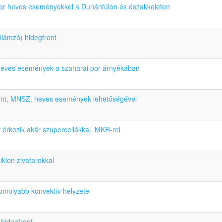
er heves eseményekkel a Dunántúlon és északkeleten
llámzó) hidegfront
 heves események a szaharai por árnyékában
ont, MNSZ, heves események lehetőségével
érkezik akár szupercellákkal, MKR-rel
iklon zivatarokkal
komolyabb konvektív helyzete
 hidegfront