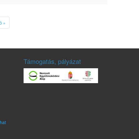
ó »
Támogatás, pályázat
hat