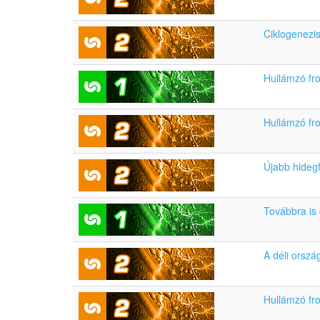
Ciklogenezis
Hullámzó fr
Hullámzó fro
Újabb hidegf
Továbbra is 
A déli orszá
Hullámzó fro