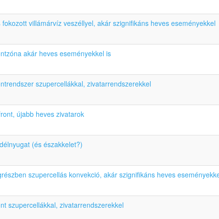
 fokozott villámárvíz veszéllyel, akár szignifikáns heves eseményekkel
ontzóna akár heves eseményekkel is
ntrendszer szupercellákkal, zivatarrendszerekkel
ront, újabb heves zivatarok
délnyugat (és északkelet?)
grészben szupercellás konvekció, akár szignifikáns heves eseményekke
nt szupercellákkal, zivatarrendszerekkel