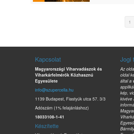
1
Kapcsolat
Jogi 
Magyarországi Viharvadászok és
Az olda
Viharkárfelmérők Közhasznú
oldal k
Egyesülete
által a
appliká
info@szupercella.hu
kép, vi
1139 Budapest, Fiastyúk utca 57. 3/3
kivéve 
informá
Adószám (1% felajánláshoz)
Magyar
18033108-1-41
Vihark
Egyesül
Készítette
Bármil