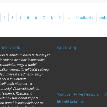
2
3
4
5
6
7
8
9
…
következő ›
utols
tudnivalók
Közösség
lon található minden tartalom (az
észítői és az oldali felhasználói
 weboldalon vagy a mobil
ciókon keresztül feltöltött szöveg,
deó, mérési eredmény, stb.) -
ahol a feltüntetett
ciók ettől eltérnek - a
országi Viharvadászok és
árfelmérők Közhasznú
YouTube
|
Twitter
|
Instagram
|
C
etének tulajdonát képezi.
Elvihető tartalmak
yen nemű felhasználáshoz az