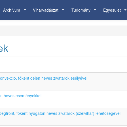
Archívum
Viharvadászat
Tudomány
Egyesület
ek
 konvekció, főként délen heves zivatarok esélyével
lon heves eseményekkel
degfront, főként nyugaton heves zivatarok (szélvihar) lehetőségével