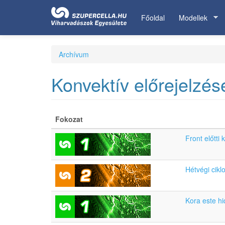
Ugrás
a
Főoldal
Modellek
tartalomra
Archívum
Konvektív előrejelzés
Fokozat
Front előtti
Hétvégi cik
Kora este hi