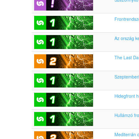
Frontrendsz
Az ország ke
The Last D
Szeptemberi 
Hidegfront 
Hullámzó fr
Mediterrán c