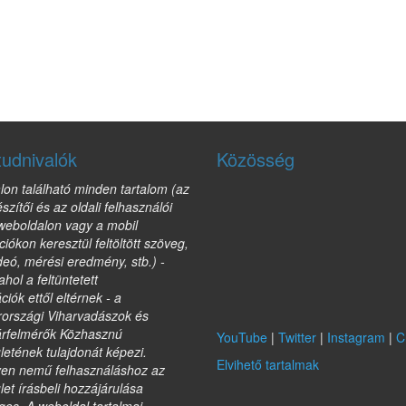
tudnivalók
Közösség
lon található minden tartalom (az
észítői és az oldali felhasználói
 weboldalon vagy a mobil
ciókon keresztül feltöltött szöveg,
deó, mérési eredmény, stb.) -
ahol a feltüntetett
ciók ettől eltérnek - a
országi Viharvadászok és
árfelmérők Közhasznú
YouTube
|
Twitter
|
Instagram
|
C
etének tulajdonát képezi.
Elvihető tartalmak
yen nemű felhasználáshoz az
et írásbeli hozzájárulása