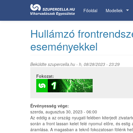
Ugrás
a
Főoldal
Modellek
tartalomra
Hullámzó frontrendsz
eseményekkel
Beküldte
szupercella.hu
- h, 08/28/2023 - 23:29
Fokozat:
Érvényesség vége:
szerda, augusztus 30, 2023 - 06:00
Az eddig a az ország nyugati felében kiterjedt ziva
során a front lassan kelet felé nyomul előre, és estig 
áramlása. A magasban a teknő fokozatosan fölénk helyez