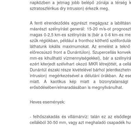
napközben a jetmag jobb belépő zónája a térség ke
sztratoszférikus dry intrusion) érkezik meg.
A fenti elrendeződés egyrészt megágyaz a labilit
másrészt szélnyírást generál: 15-20 m/s-ot prognos
magas 0-2,5 km-es szélnyírás is (bár a 0-6 km-es mez
szűk régiókban, például a fronthoz köthető szélford
láthatunk lokális maximumokat. Az emelést a teknő
előrecsúszó front a Dunántúlon). Szupercellás konvek
mm-es kihullható vízmennyiségekkel), bár a szélnyí
ezért kiterjedt szélvihart okozó MKR létrejöttét, a cel
Dunántúl északi része kivételével bárhol jelentkezhetn
intrusion) megérkezésével a délutáni órákban. Az ese
miatt. A kaotikus kép miatt a bizonytalansági
erősödésében/elmaradásában is megnyilvánulhat.
Heves események:
- felhőszakadás és villámárvíz: talán ez az elsődle
cellákból 30-50 mm, vagy azt meghaladó csapadék hull