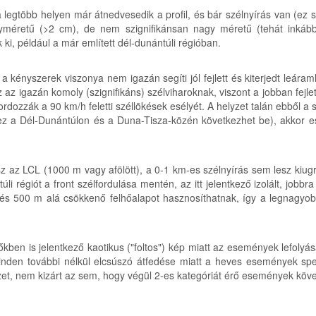
t a legtöbb helyen már átnedvesedik a profil, és bár szélnyírás van (e
yméretű (>2 cm), de nem szignifikánsan nagy méretű (tehát inkább
 ki, például a már említett dél-dunántúli régióban.
a kényszerek viszonya nem igazán segíti jól fejlett és kiterjedt leáraml
z igazán komoly (szignifikáns) szélviharoknak, viszont a jobban fejlet
ozzák a 90 km/h feletti széllökések esélyét. A helyzet talán ebből a 
(ez a Dél-Dunántúlon és a Duna-Tisza-közén következhet be), akkor e
az LCL (1000 m vagy afölött), a 0-1 km-es szélnyírás sem lesz kiugró
ántúli régiót a front szélfordulása mentén, az itt jelentkező izolált, jo
írást és 500 m alá csökkenő felhőalapot hasznosíthatnak, így a legnagy
en is jelentkező kaotikus ("foltos") kép miatt az események lefolyá
den további nélkül elcsúszó átfedése miatt a heves események spe
lyzet, nem kizárt az sem, hogy végül 2-es kategóriát érő események kö