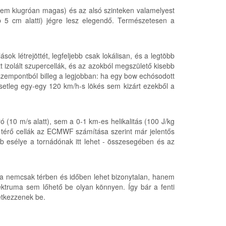
z sem kiugróan magas) és az alsó szinteken valamelyest
 5 cm alatti) jégre lesz elegendő. Természetesen a
ások létrejöttét, legfeljebb csak lokálisan, és a legtöbb
t izolált szupercellák, és az azokból megszülető kisebb
szempontból billeg a legjobban: ha egy bow echósodott
setleg egy-egy 120 km/h-s lökés sem kizárt ezekből a
 (10 m/s alatt), sem a 0-1 km-es helikalitás (100 J/kg
bbra térő cellák az ECMWF számítása szerint már jelentős
obb esélye a tornádónak itt lehet - összesegében és az
sa nemcsak térben és időben lehet bizonytalan, hanem
ktruma sem lőhető be olyan könnyen. Így bár a fenti
vetkezzenek be.