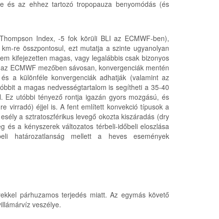
elye és az ehhez tartozó tropopauza benyomódás (és
 Thompson Index, -5 fok körüli BLI az ECMWF-ben),
km-re összpontosul, ezt mutatja a szinte ugyanolyan
nem kifejezetten magas, vagy legalábbis csak bizonyos
vábbá az ECMWF mezőben sávosan, konvergenciák mentén
és a különféle konvergenciák adhatják (valamint az
tóbbit a magas nedvességtartalom is segítheti a 35-40
. Ez utóbbi tényező rontja igazán gyors mozgású, és
e virradó) éjjel is. A fent említett konvekció típusok a
 esély a sztratoszférikus levegő okozta kiszáradás (dry
 és a kényszerek változatos térbeli-időbeli eloszlása
beli határozatlanság mellett a heves események
zerekkel párhuzamos terjedés miatt. Az egymás követő
illámárvíz veszélye.