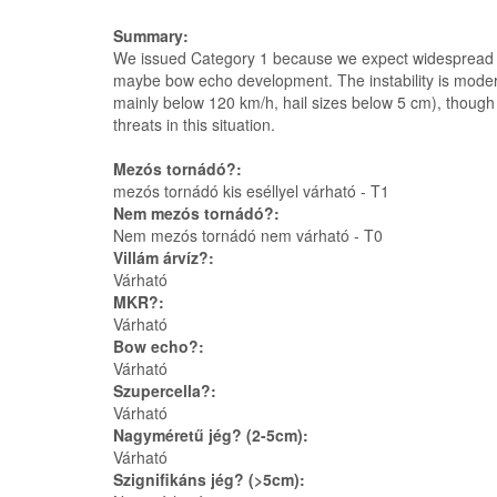
Summary:
We issued Category 1 because we expect widespread (or
maybe bow echo development. The instability is moderat
mainly below 120 km/h, hail sizes below 5 cm), though t
threats in this situation.
Mezós tornádó?:
mezós tornádó kis eséllyel várható - T1
Nem mezós tornádó?:
Nem mezós tornádó nem várható - T0
Villám árvíz?:
Várható
MKR?:
Várható
Bow echo?:
Várható
Szupercella?:
Várható
Nagyméretű jég? (2-5cm):
Várható
Szignifikáns jég? (>5cm):