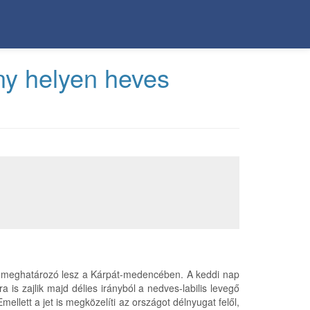
ny helyen heves
is meghatározó lesz a Kárpát-medencében. A keddi nap
a is zajlik majd délies irányból a nedves-labilis levegő
llett a jet is megközelíti az országot délnyugat felől,