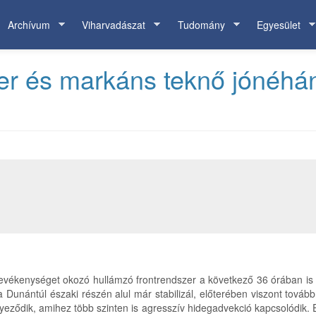
Archívum
Viharvadászat
Tudomány
Egyesület
er és markáns teknő jónéhá
tartevékenységet okozó hullámzó frontrendszer a következő 36 órában 
a Dunántúl északi részén alul már stabilizál, előterében viszont továbbr
ődik, amihez több szinten is agresszív hidegadvekció kapcsolódik. Eme