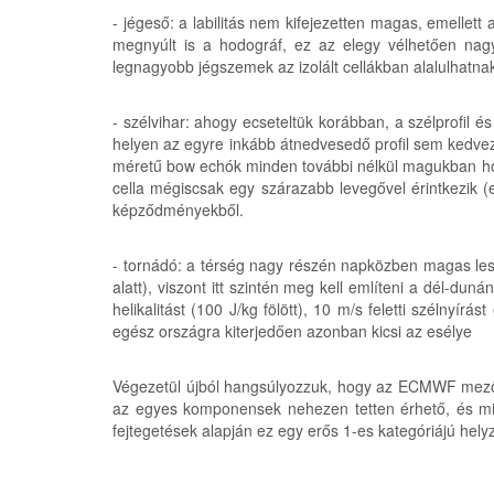
- jégeső: a labilitás nem kifejezetten magas, emellet
megnyúlt is a hodográf, ez az elegy vélhetően nag
legnagyobb jégszemek az izolált cellákban alalulhatnak
- szélvihar: ahogy ecseteltük korábban, a szélprofil és 
helyen az egyre inkább átnedvesedő profil sem kedvez a
méretű bow echók minden további nélkül magukban hord
cella mégiscsak egy szárazabb levegővel érintkezik 
képződményekből.
- tornádó: a térség nagy részén napközben magas lesz 
alatt), viszont itt szintén meg kell említeni a dél-dun
helikalitást (100 J/kg fölött), 10 m/s feletti szélny
egész országra kiterjedően azonban kicsi az esélye
Végezetül újból hangsúlyozzuk, hogy az ECMWF mezőkb
az egyes komponensek nehezen tetten érhető, és min
fejtegetések alapján ez egy erős 1-es kategóriájú he