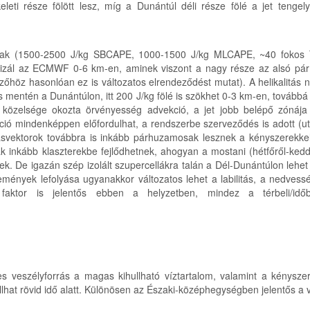
leti része fölött lesz, míg a Dunántúl déli része fölé a jet teng
ásnak (1500-2500 J/kg SBCAPE, 1000-1500 J/kg MLCAPE, ~40 fokos
ztizál az ECMWF 0-6 km-en, aminek viszont a nagy része az alsó pár 
őhöz hasonlóan ez is változatos elrendeződést mutat). A helikalitás 
ulás mentén a Dunántúlon, itt 200 J/kg fölé is szökhet 0-3 km-en, to
 közelsége okozta örvényesség advekció, a jet jobb belépő zónája 
ció mindenképpen előfordulhat, a rendszerbe szerveződés is adott (u
rásvektorok továbbra is inkább párhuzamosak lesznek a kényszerekkel
lák inkább klaszterekbe fejlődhetnek, ahogyan a mostani (hétfőről-keddr
ek. De igazán szép izolált szupercellákra talán a Dél-Dunántúlon lehet
mények lefolyása ugyanakkor változatos lehet a labilitás, a nedvesség
 faktor is jelentős ebben a helyzetben, mindez a térbeli/idő
ges veszélyforrás a magas kihullható víztartalom, valamint a kénys
hat rövid idő alatt. Különösen az Északi-középhegységben jelentős a v