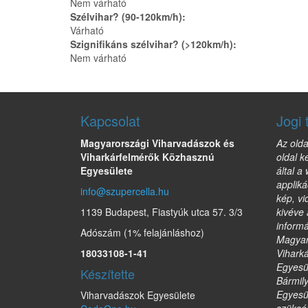
Nem várható
Szélvihar? (90-120km/h):
Várható
Szignifikáns szélvihar? (>120km/h):
Nem várható
Kapcsolat
Jogi 
Magyarországi Viharvadászok és
Az olda
Viharkárfelmérők Közhasznú
oldal k
Egyesülete
által a
appliká
info@szupercella.hu
kép, vi
1139 Budapest, Fiastyúk utca 57. 3/3
kivéve 
informá
Adószám (1% felajánláshoz)
Magyar
18033108-1-41
Vihark
Egyesül
Készítette
Bármil
Egyesül
Viharvadászok Egyesülete