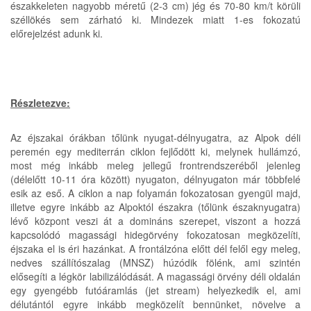
északkeleten nagyobb méretű (2-3 cm) jég és 70-80 km/t körüli
széllökés sem zárható ki. Mindezek miatt 1-es fokozatú
előrejelzést adunk ki.
Részletezve:
Az éjszakai órákban tőlünk nyugat-délnyugatra, az Alpok déli
peremén egy mediterrán ciklon fejlődött ki, melynek hullámzó,
most még inkább meleg jellegű frontrendszeréből jelenleg
(délelőtt 10-11 óra között) nyugaton, délnyugaton már többfelé
esik az eső. A ciklon a nap folyamán fokozatosan gyengül majd,
illetve egyre inkább az Alpoktól északra (tőlünk északnyugatra)
lévő központ veszi át a domináns szerepet, viszont a hozzá
kapcsolódó magassági hidegörvény fokozatosan megközelíti,
éjszaka el is éri hazánkat. A frontálzóna előtt dél felől egy meleg,
nedves szállítószalag (MNSZ) húzódik fölénk, ami szintén
elősegíti a légkör labilizálódását. A magassági örvény déli oldalán
egy gyengébb futóáramlás (jet stream) helyezkedik el, ami
délutántól egyre inkább megközelít bennünket, növelve a