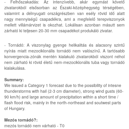
- Felhőszakadás: Az intenzívebb, akár egymást követő
zivatarokból elsősorban az Északi-középhegység térségében,
valamint a délnyugati országrészben van esély rövid idő alatt
nagy mennyiségű csapadékra, ami a megfelelő terepviszonyok
mellett villámárvizet is okozhat. Lokálisan azonban másutt sem
zárható ki teljesen 20-30 mm csapadékot produkáló zivatar.
- Tornádó: A viszonylag gyenge helikalitás és alacsony szintű
nyírás miatt mezociklonális tornádó nem valószínű. A tartósabb
konvergencia-zónák mentén kialakuló zivatarokból viszont néhol
nem zárható ki rövid életű nem-mezociklonális tuba vagy tornádó
kialakulása.
Summary:
We issued a Category 1 forecast due to the possibility of intesne
thunderstorms with hail (2-3 cm diameter), strong wind gusts (60-
90 km/h) and large amount of precipitation within a short time /
flash flood risk, mainly in the north-northeast and soutwest parts
of Hungary.
Mezós tornádó?:
mezós tornádó nem várható - T0