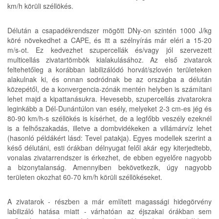
km/h körüli széllökés.
Délután a csapadékrendszer mögött DNy-on szintén 1000 J/kg
köré növekedhet a CAPE, és itt a szélnyírás már eléri a 15-20
m/s-ot. Ez kedvezhet szupercellák és/vagy jól szervezett
multicellás zivatartömbök kialakulásához. Az első zivatarok
feltehetőleg a korábban labilizálódó horvát/szlovén területeken
alakulnak ki, és onnan sodródnak be az országba a délután
közepétől, de a konvergencia-zónák mentén helyben is számítani
lehet majd a kipattanásukra. Hevesebb, szupercellás zivatarokra
leginkább a Dél-Dunántúlon van esély, melyeket 2-3 cm-es jég és
80-90 km/h-s széllökés is kísérhet, de a legfőbb veszély ezeknél
is a felhőszakadás, illetve a dombvidékeken a villámárvíz lehet
(hasonló példákért lásd: Tevel patakja). Egyes modellek szerint a
késő délutáni, esti órákban délnyugat felől akár egy kiterjedtebb,
vonalas zivatarrendszer is érkezhet, de ebben egyelőre nagyobb
a bizonytalanság. Amennyiben bekövetkezik, úgy nagyobb
területen okozhat 60-70 km/h körüli széllökéseket.
A zivatarok - részben a már említett magassági hidegörvény
labilizáló hatása miatt - várhatóan az éjszakai órákban sem