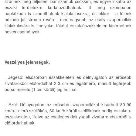
szűnnek meg teljesen, bár számuk csökken, és egyre inkább az
északi területekre korlátozódhatnak. Itt még szombaton
napközben is számíthatunk kialakulásukra, és ekkor - a fölénk
húzódó jet stream révén - már nagyobb az esély szupercellák
kialakulására is, melyeket főként észak-északkeleten kísérhetnek
heves események.
Veszélyes jelenségek:
- Jégeső: elsősorban északkeleten és délnyugaton az erősebb
zivatarokból előfordulhat 2-3 cm-es jégátmérő, másutt legfeljebb
borsó méretű (1 cm körüli) jég hullhat.
- Szél: Délnyugaton az erősebb szupercellákat kísérheti 80-90
km/h-t elérő széllökés, 60 km/h körüli széllökések pedig északon-
északkeleten, illetve az esetleges délnyugati zivatarrendszerből is
előfordulhatnak.