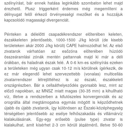
szélnyírást, bár ennek hatása leginkább szombaton lehet majd
érezhető. Plusz triggerként érdemes még megemlíteni a
délnyugat felől érkező örvényességi mezőket és a hozzájuk
kapcsolódó magassági divergenciát.
Pénteken a délelőtti csapadékrendszer előterében keleten,
északkeleten jelentősebb, 1000-1500 J/kg körüli (de kisebb
területeken akár 2000 J/kg körüli) CAPE halmozódhat fel. Az első
zivatarok várhatóan az esőzóna előterében húzódó
összeáramlási zónák mentén pattannak majd ki már a déli
órákban, és haladnak észak felé. A 0-6 km-es szélnyírás ezeken
a területeken még ugyan csak 10-12 m/s körülinek ígérkezik, de
ez már elegendő lehet szervezettebb (vonalas) multicellás
zivatarrendszer létrejöttéhez is az északi, északkeleti
országrészben. Bár a cellaáthelyeződés gyorsabb lesz, mint az
előző napokban, az MNSZ miatt magas (30-35 mm) a kihullható
víz, illetve a rendszerben a kifutószeles konvergenciák és az
orográfia által megtámogatva egymás mögött is képződhetnek
újabb és újabb zivatarok, így különösen az Északi-középhegység
térségében jelentősebb az esélye felhőszakadás és villámárvíz
kialakulásának. Egy-egy erősebb (pulse type) zivatar is
kialakulhat, amit kísérhet 2-3 cm körüli jégátmérő, illetve 50-60