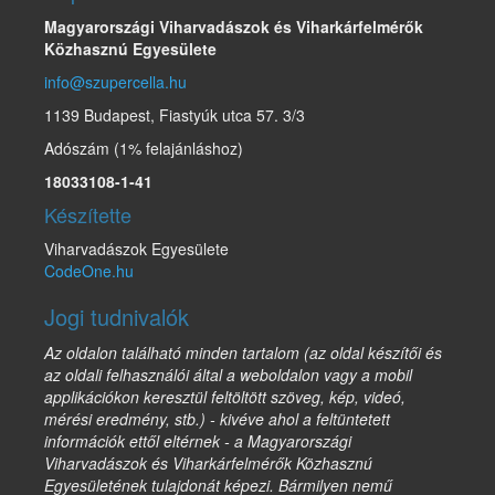
Magyarországi Viharvadászok és Viharkárfelmérők
Közhasznú Egyesülete
info@szupercella.hu
1139 Budapest, Fiastyúk utca 57. 3/3
Adószám (1% felajánláshoz)
18033108-1-41
Készítette
Viharvadászok Egyesülete
CodeOne.hu
Jogi tudnivalók
Az oldalon található minden tartalom (az oldal készítői és
az oldali felhasználói által a weboldalon vagy a mobil
applikációkon keresztül feltöltött szöveg, kép, videó,
mérési eredmény, stb.) - kivéve ahol a feltüntetett
információk ettől eltérnek - a Magyarországi
Viharvadászok és Viharkárfelmérők Közhasznú
Egyesületének tulajdonát képezi. Bármilyen nemű