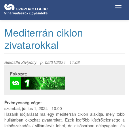
Ugrás
Toggl
a
navig
tartalomra
Mediterrán ciklon
zivatarokkal
Beküldte
Zivipötty
- p, 05/31/2024 - 11:08
Fokozat:
Érvényesség vége:
szombat, június 1, 2024 - 10:00
Hazánk időjárását ma egy mediterrán ciklon alakítja, mely több
hullámban okozhat zivatarokat. Ezek legfőbb kísérőjelensége a
felhőszakadás / villámárvíz lehet, de elsősorban délnyugaton és