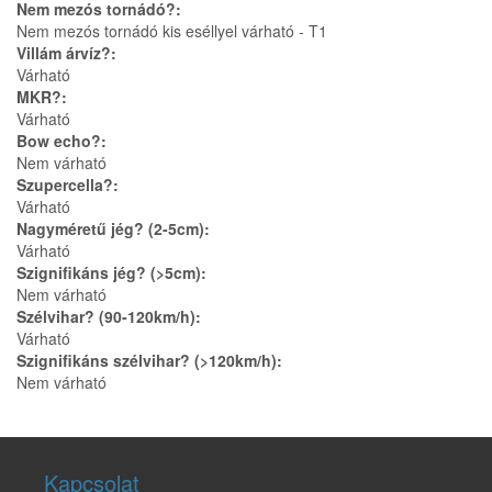
Nem mezós tornádó?:
Nem mezós tornádó kis eséllyel várható - T1
Villám árvíz?:
Várható
MKR?:
Várható
Bow echo?:
Nem várható
Szupercella?:
Várható
Nagyméretű jég? (2-5cm):
Várható
Szignifikáns jég? (>5cm):
Nem várható
Szélvihar? (90-120km/h):
Várható
Szignifikáns szélvihar? (>120km/h):
Nem várható
Kapcsolat