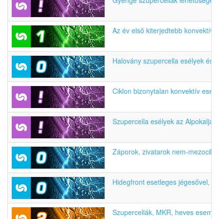
Gyenge szupercellák lehetősége 
Az év első kiterjedtebb konvektív
Halovány szupercella esélyek ész
Ciklon bizonytalan konvektív ese
Szupercella esélyek az Alpokalján
Záporok, zivatarok nem-mezociklon
Hidegfront esetleges jégesővel, vi
Szupercellák, MKR, heves esemén