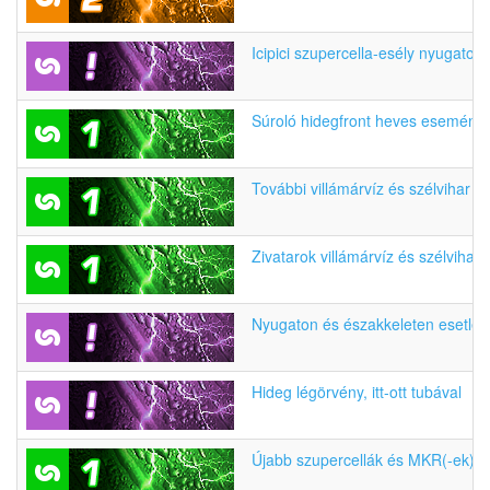
Icipici szupercella-esély nyugaton
Súroló hidegfront heves eseménye
További villámárvíz és szélvihar e
Zivatarok villámárvíz és szélvihar
Nyugaton és északkeleten esetleg
Hideg légörvény, itt-ott tubával
Újabb szupercellák és MKR(-ek)