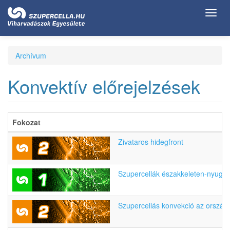
Ugrás
Toggl
a
navig
tartalomra
Archívum
Konvektív előrejelzések
Fokozat
Zivataros hidegfront
Szupercellák északkeleten-nyugat
Szupercellás konvekció az ország