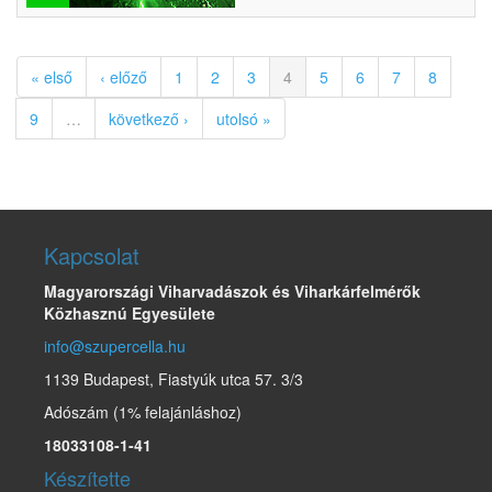
« első
‹ előző
1
2
3
4
5
6
7
8
9
…
következő ›
utolsó »
Kapcsolat
Magyarországi Viharvadászok és Viharkárfelmérők
Közhasznú Egyesülete
info@szupercella.hu
1139 Budapest, Fiastyúk utca 57. 3/3
Adószám (1% felajánláshoz)
18033108-1-41
Készítette