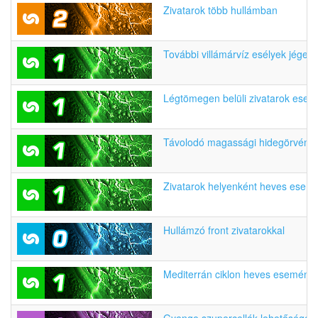
Zivatarok több hullámban
További villámárvíz esélyek jégeső
Légtömegen belüli zivatarok eset
Távolodó magassági hidegörvény
Zivatarok helyenként heves esem
Hullámzó front zivatarokkal
Mediterrán ciklon heves eseménye