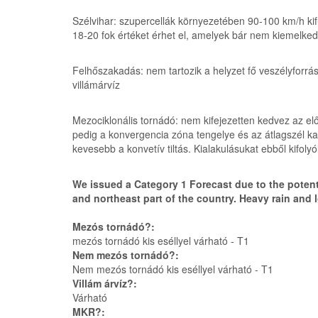
Szélvihar: szupercellák környezetében 90-100 km/h ki
18-20 fok értéket érhet el, amelyek bár nem kiemelke
Felhőszakadás: nem tartozik a helyzet fő veszélyforrása
villámárvíz
Mezociklonális tornádó: nem kifejezetten kedvez az el
pedig a konvergencia zóna tengelye és az átlagszél kapc
kevesebb a konvetív tiltás. Kialakulásukat ebből kifolyó
We issued a Category 1 Forecast due to the potenti
and northeast part of the country. Heavy rain and l
Mezós tornádó?:
mezós tornádó kis eséllyel várható - T1
Nem mezós tornádó?:
Nem mezós tornádó kis eséllyel várható - T1
Villám árvíz?:
Várható
MKR?: