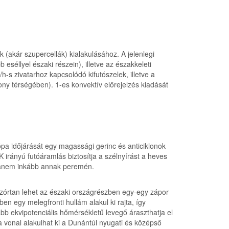
k (akár szupercellák) kialakulásához. A jelenlegi
séllyel északi részein), illetve az északkeleti
-s zivatarhoz kapcsolódó kifutószelek, illetve a
ony térségében). 1-es konvektív előrejelzés kiadását
pa időjárását egy magassági gerinc és anticiklonok
 irányú futóáramlás biztosítja a szélnyírást a heves
 hanem inkább annak peremén.
szórtan lehet az északi országrészben egy-egy zápor
 egy melegfronti hullám alakul ki rajta, így
bb ekvipotenciális hőmérsékletű levegő áraszthatja el
ia vonal alakulhat ki a Dunántúl nyugati és középső