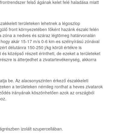
 frontrendszer felső ágának kelet felé haladása miatt
zakkeleti területeken lehetnek a légoszlop
ülő front környezetében főként hazánk északi felén
cia-zóna a nedves és száraz légtömeg határvonalán
e, hogy akár 15-17 m/s 0-6 km-es szélnyírású zónával
rt délutánra 150-250 j/kg körüli értékre is
és középső részeit érintheti, de ezeket a területeket
észre is átterjedhet a zivatartevékenység, akkorra
atja be. Az alacsonyszinten érkező északkeleti
Ezeken a területeken némileg ronthat a heves zivatarok
lyeződés irányának köszönhetően azok az országból
hoz.
ágrészben izolált szupercellában.