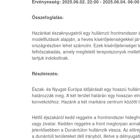
Érvényesség: 2025.06.02. 22:00 - 2025.06.04. 06:0
Összefoglalás:
Hazánkat északnyugatról egy hullámzó frontrendszer éri 
modellfutások alapján, a heves kísérőjelenségekkel jár
országrészben lehet számolni. Ezek kísérőjelenségei le
felhőszakadás, amely megfelelő terepviszonyok mellett
tartjuk indokoltnak.
Részletezés:
Észak- és Nyugat-Európa időjárását egy hosszú hullám
határozzák meg. A két terület határán egy hosszan elny
konvekcióhoz. Hazánk a két markáns centrum közötti 
Hétfő éjszakáról kedd reggelre a frontrendszer hidegf
vagy zivatar. Kedden reggelre a front megtorpan annak
jelentősebben a Dunántúlon hullámzik vissza. Az előre
a dunántúli területeket déli irányból, illetve a délny