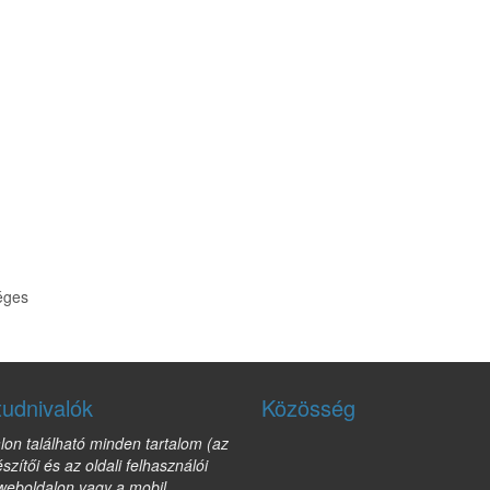
éges
tudnivalók
Közösség
lon található minden tartalom (az
észítői és az oldali felhasználói
 weboldalon vagy a mobil