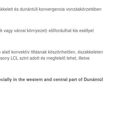
akkeleti és dunántúli konvergencia vonzáskörzetében
 vagy városi környezet) előfordulhat kis eséllyel
 alatt konvektív tiltásnak köszönhetően, északkeleten
ony LCL szint adott és megfelelő lehet, illetve
cially in the western and central part of Dunántúl