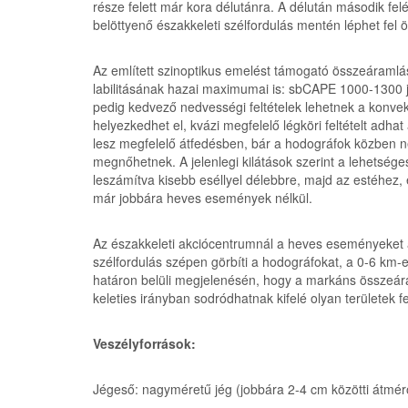
része felett már kora délutánra. A délután második felé
belöttyenő északkeleti szélfordulás mentén léphet fel
Az említett szinoptikus emelést támogató összeáramlás
labilitásának hazai maximumai is: sbCAPE 1000-1300 j
pedig kedvező nedvességi feltételek lehetnek a konve
helyezkedhet el, kvázi megfelelő légköri feltételt ad
lesz megfelelő átfedésben, bár a hodográfok közben nem
megnőhetnek. A jelenlegi kilátások szerint a lehetsége
leszámítva kisebb eséllyel délebbre, majd az estéhez,
már jobbára heves események nélkül.
Az északkeleti akciócentrumnál a heves eseményeket az
szélfordulás szépen görbíti a hodográfokat, a 0-6 km-
határon belüli megjelenésén, hogy a markáns összeáram
keleties irányban sodródhatnak kifelé olyan területek f
Veszélyforrások:
Jégeső: nagyméretű jég (jobbára 2-4 cm közötti átmérőv