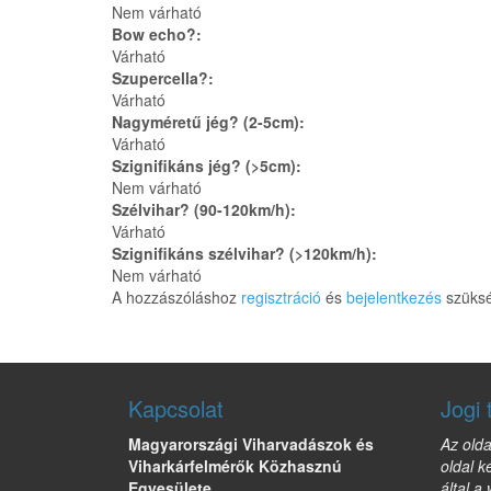
Nem várható
Bow echo?:
Várható
Szupercella?:
Várható
Nagyméretű jég? (2-5cm):
Várható
Szignifikáns jég? (>5cm):
Nem várható
Szélvihar? (90-120km/h):
Várható
Szignifikáns szélvihar? (>120km/h):
Nem várható
A hozzászóláshoz
regisztráció
és
bejelentkezés
szüks
Kapcsolat
Jogi 
Magyarországi Viharvadászok és
Az olda
Viharkárfelmérők Közhasznú
oldal k
Egyesülete
által a