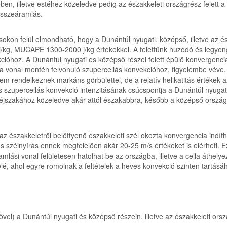
ben, illetve estéhez közeledve pedig az északkeleti országrész felett a
 összeáramlás.
okon felül elmondható, hogy a Dunántúl nyugati, középső, illetve az és
/kg, MUCAPE 1300-2000 j/kg értékekkel. A felettünk huzódó és legyeng
kcióhoz. A Dunántúl nyugati és középső részei felett épülő konvergen
hat a vonal mentén felvonuló szupercellás konvekcióhoz, figyelembe vév
 rendelkeznek markáns görbülettel, de a relatív helikatitás értékek azé
s szupercellás konvekció intenzitásának csúcspontja a Dunántúl nyugati 
 éjszakához közeledve akár attól északabbra, később a középső országr
 északkeletről belöttyenő északkeleti szél okozta konvergencia indíth
es szélnyírás ennek megfelelően akár 20-25 m/s értékeket is elérheti. 
lási vonal felületesen hatolhat be az országba, illetve a cella áthe
elé, ahol egyre romolnak a feltételek a heves konvekció szinten tartásá
el) a Dunántúl nyugati és középső részein, illetve az északkeleti orsz