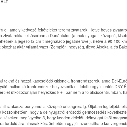
0 HLT
el, amely kedvező feltételeket teremt zivatarok, illetve heves zivataro
ó zivatarokkal elsősorban a Dunántúlon (annak nyugati, középső, kisebb e
hetnek a jégeső (2 cm-t meghaladó jégátmérővel), illetve a 90-100 km/h
 okozhat akár villámárvizet (Zempléni hegység, illeve Alpokalja és Bak
ú teknő és hozzá kapcsolódó ciklonok, frontrendszerek, amíg Dél-Euró
úló, hullámzó frontrendszer helyezkedik el, felette egy jelentős DNY-ÉK
terület ütközőzónáján helyezkedik el, bár nem a fő akciócentrumban,
ronti szakasza benyomul a középső országrészig. Útjában legfeljebb el
 köszönhetően, hogy a délnyugatról erősödő gerincesedés következtében
jelzéseken megfigyelhető, hogy kedden délelőtt délnyugat felől magasa
ugatira forduló áramlásnak köszönhetően egy jól azonosítható konvergenc