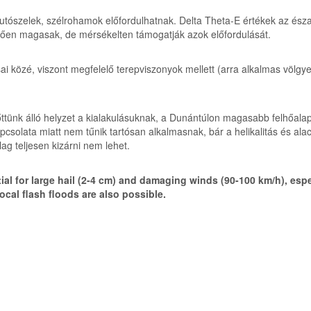
futószelek, szélrohamok előfordulhatnak. Delta Theta-E értékek az ész
dően magasak, de mérsékelten támogatják azok előfordulását.
i közé, viszont megfelelő terepviszonyok mellett (arra alkalmas völgyek
őttünk álló helyzet a kialakulásuknak, a Dunántúlon magasabb felhőalap
solata miatt nem tűnik tartósan alkalmasnak, bár a helikalitás és alacs
lag teljesen kizárni nem lehet.
al for large hail (2-4 cm) and damaging winds (90-100 km/h), espe
ocal flash floods are also possible.