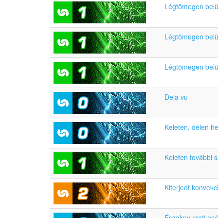
Légtömegen belüli 
Légtömegen belüli
Légtömegen belüli
Deja vu
Keleten, délen h
Keleten további 
Kiterjedt konvekc
Északnyugati esé