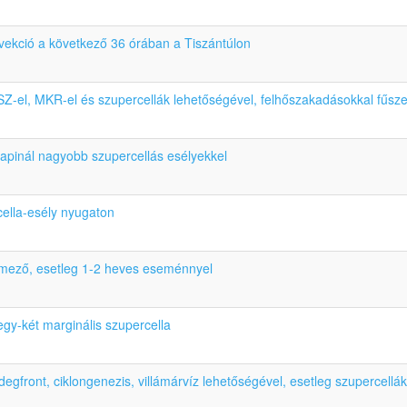
vekció a következő 36 órában a Tiszántúlon
Z-el, MKR-el és szupercellák lehetőségével, felhőszakadásokkal fűsz
napinál nagyobb szupercellás esélyekkel
cella-esély nyugaton
s mező, esetleg 1-2 heves eseménnyel
egy-két marginális szupercella
gfront, ciklongenezis, villámárvíz lehetőségével, esetleg szupercellák