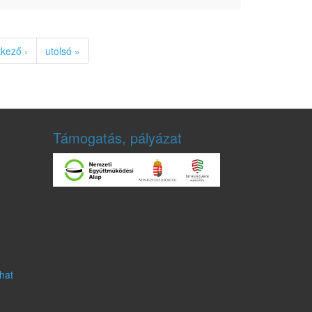
tkező ›
utolsó »
Támogatás, pályázat
hat