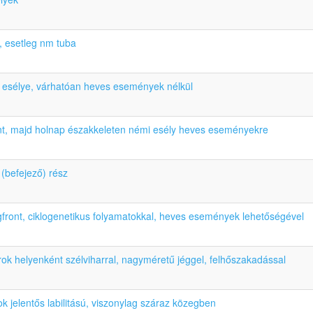
, esetleg nm tuba
k esélye, várhatóan heves események nélkül
nt, majd holnap északkeleten némi esély heves eseményekre
 (befejező) rész
front, ciklogenetikus folyamatokkal, heves események lehetőségével
arok helyenként szélviharral, nagyméretű jéggel, felhőszakadással
ok jelentős labilitású, viszonylag száraz közegben