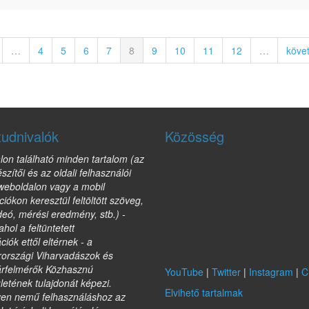
…
4
5
6
7
8
9
10
11
12
…
köve
tudnivalók
Közösség
lon található minden tartalom (az
észítői és az oldali felhasználói
 weboldalon vagy a mobil
ciókon keresztül feltöltött szöveg,
deó, mérési eredmény, stb.) -
ahol a feltüntetett
ciók ettől eltérnek - a
országi Viharvadászok és
árfelmérők Közhasznú
YouTube
|
Twitter
|
Instagram
|
C
etének tulajdonát képezi.
Elvihető tartalmak
yen nemű felhasználáshoz az