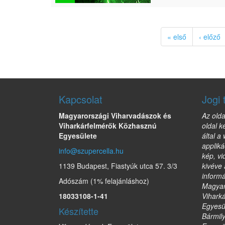
« első
‹ előző
Kapcsolat
Jogi 
Magyarországi Viharvadászok és
Az olda
Viharkárfelmérők Közhasznú
oldal k
Egyesülete
által a
appliká
info@szupercella.hu
kép, vi
1139 Budapest, Fiastyúk utca 57. 3/3
kivéve 
informá
Adószám (1% felajánláshoz)
Magyar
18033108-1-41
Vihark
Egyesül
Készítette
Bármil