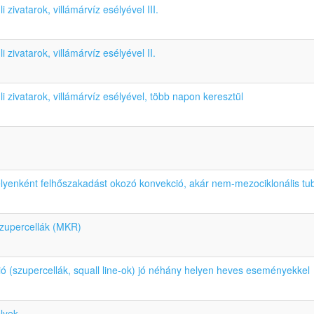
zivatarok, villámárvíz esélyével III.
 zivatarok, villámárvíz esélyével II.
 zivatarok, villámárvíz esélyével, több napon keresztül
elyenként felhőszakadást okozó konvekció, akár nem-mezociklonális tu
szupercellák (MKR)
ió (szupercellák, squall line-ok) jó néhány helyen heves eseményekkel
lyek