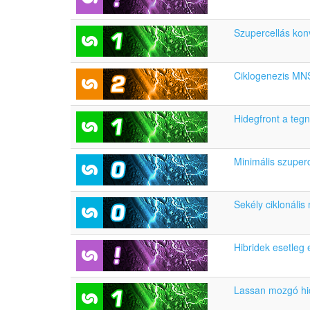
Szupercellás kon
Ciklogenezis MNS
Hidegfront a teg
Minimális szuper
Sekély ciklonáli
Hibridek esetleg 
Lassan mozgó hide