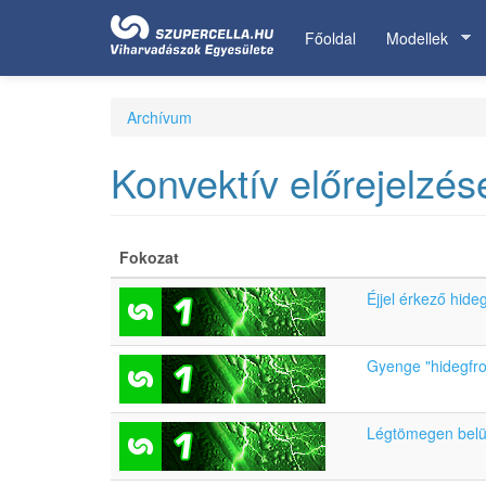
Ugrás
a
Főoldal
Modellek
tartalomra
Archívum
Konvektív előrejelzés
Fokozat
Éjjel érkező hide
Gyenge "hidegfron
Légtömegen belüli