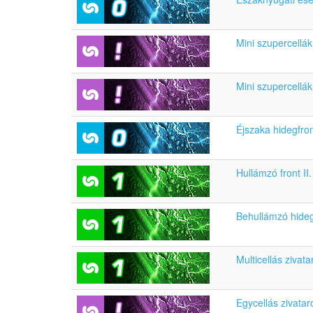
Mini szupercellák
Mini szupercellá
Éjszaka hidegfro
Hullámzó front II.
Behullámzó hideg
Multicellás zivat
Egycellás zivatar