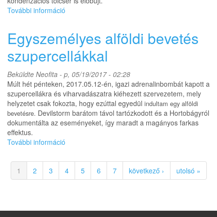
kondenzációs tölcsér is előbújt.
További információ
Nem
mezociklonális
tornádó
Egyszemélyes alföldi bevetés
Dunaújváros-
Perkáta
szupercellákkal
között
-
Beküldte
Neofita
- p, 05/19/2017 - 02:28
előzetes
Múlt hét pénteken, 2017.05.12-én, igazi adrenalinbombát kapott a
tartalommal
szupercellákra és viharvadászatra kiéhezett szervezetem, mely
kapcsolatosan
helyzetet csak fokozta, hogy ezúttal egyedül
indultam egy alföldi
Devilstorm barátom távol tartózkodott és a Hortobágyról
bevetésre.
dokumentálta az eseményeket, így maradt a magányos farkas
effektus.
További információ
Egyszemélyes
alföldi
bevetés
1
2
3
4
5
6
7
következő ›
utolsó »
szupercellákkal
tartalommal
kapcsolatosan