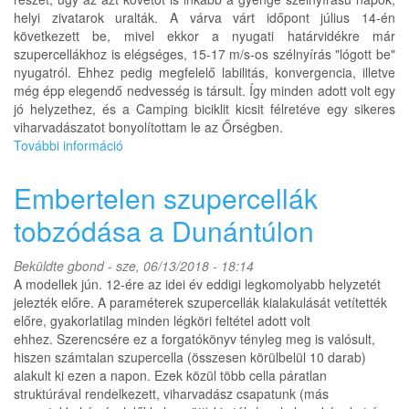
helyi zivatarok uralták. A várva várt időpont július 14-én
következett be, mivel ekkor a nyugati határvidékre már
szupercellákhoz is elégséges, 15-17 m/s-os szélnyírás "lógott be"
nyugatról. Ehhez pedig megfelelő labilitás, konvergencia, illetve
még épp elegendő nedvesség is társult. Így minden adott volt egy
jó helyzethez, és a Camping biciklit kicsit félretéve egy sikeres
viharvadászatot bonyolítottam le az Őrségben.
További információ
Hirtelen
felindulásból
elkövetett
Embertelen szupercellák
viharvadászat
az
tobzódása a Dunántúlon
Őrségben
2018.
Beküldte
gbond
- sze, 06/13/2018 - 18:14
július
A modellek jún. 12-ére az idei év eddigi legkomolyabb helyzetét
14-
jelezték előre. A paraméterek szupercellák kialakulását vetítették
én
előre, gyakorlatilag minden légköri feltétel adott volt
tartalommal
ehhez. Szerencsére ez a forgatókönyv tényleg meg is valósult,
kapcsolatosan
hiszen számtalan szupercella (összesen körülbelül 10 darab)
alakult ki ezen a napon. Ezek közül több cella páratlan
struktúrával rendelkezett, viharvadász csapatunk (más