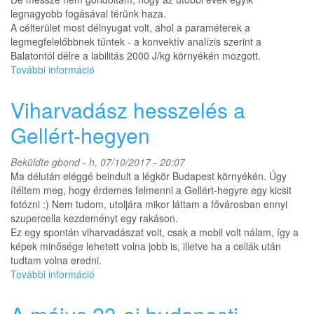
legnagyobb fogásával térünk haza.
A célterület most délnyugat volt, ahol a paraméterek a
legmegfelelőbbnek tűntek - a konvektív analízis szerint a
Balatontól délre a labilitás 2000 J/kg környékén mozgott.
További információ
Amerikai
kaliberű
szupercellák
Viharvadász hesszelés a
délnyugaton
tartalommal
Gellért-hegyen
kapcsolatosan
Beküldte
gbond
- h, 07/10/2017 - 20:07
Ma délután eléggé beindult a légkör Budapest környékén. Úgy
ítéltem meg, hogy érdemes felmenni a Gellért-hegyre egy kicsit
fotózni :) Nem tudom, utoljára mikor láttam a fővárosban ennyi
szupercella kezdeményt egy rakáson.
Ez egy spontán viharvadászat volt, csak a mobil volt nálam, így a
képek minősége lehetett volna jobb is, illetve ha a cellák után
tudtam volna eredni.
További információ
Viharvadász
hesszelés
a