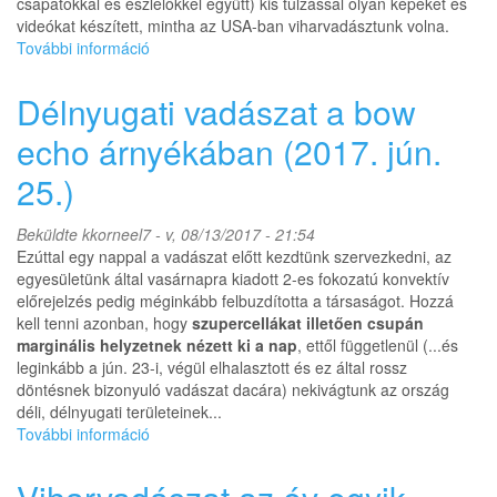
csapatokkal és észlelőkkel együtt) kis túlzással olyan képeket és
videókat készített, mintha az USA-ban viharvadásztunk volna.
További információ
Embertelen
szupercellák
tobzódása
Délnyugati vadászat a bow
a
Dunántúlon
echo árnyékában (2017. jún.
tartalommal
25.)
kapcsolatosan
Beküldte
kkorneel7
- v, 08/13/2017 - 21:54
Ezúttal egy nappal a vadászat előtt kezdtünk szervezkedni, az
egyesületünk által vasárnapra kiadott 2-es fokozatú konvektív
előrejelzés pedig méginkább felbuzdította a társaságot. Hozzá
kell tenni azonban, hogy
szupercellákat illetően csupán
marginális helyzetnek nézett ki a nap
, ettől függetlenül (...és
leginkább a jún. 23-i, végül elhalasztott és ez által rossz
döntésnek bizonyuló vadászat dacára) nekivágtunk az ország
déli, délnyugati területeinek...
További információ
Délnyugati
vadászat
a