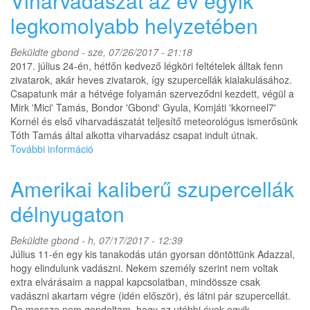
Viharvadászat az év egyik
bow
echo
legkomolyabb helyzetében
árnyékában
(2017.
Beküldte
gbond
- sze, 07/26/2017 - 21:18
jún.
2017. július 24-én, hétfőn kedvező légköri feltételek álltak fenn
25.)
zivatarok, akár heves zivatarok, így szupercellák kialakulásához.
tartalommal
Csapatunk már a hétvége folyamán szerveződni kezdett, végül a
kapcsolatosan
Mirk 'Mici' Tamás, Bondor 'Gbond' Gyula, Komjáti 'kkorneel7'
Kornél és első viharvadászatát teljesítő meteorológus ismerősünk
Tóth Tamás által alkotta viharvadász csapat indult útnak.
További információ
Viharvadászat
az
év
Amerikai kaliberű szupercellák
egyik
legkomolyabb
délnyugaton
helyzetében
tartalommal
Beküldte
gbond
- h, 07/17/2017 - 12:39
kapcsolatosan
Július 11-én egy kis tanakodás után gyorsan döntöttünk Adazzal,
hogy elindulunk vadászni. Nekem személy szerint nem voltak
extra elvárásaim a nappal kapcsolatban, mindössze csak
vadászni akartam végre (idén először), és látni pár szupercellát.
De messze nem gondoltam, hogy az utóbbi évek egyik