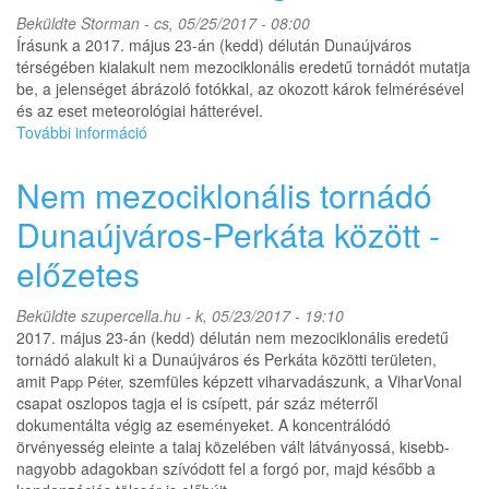
tartalommal
Beküldte
Storman
- cs, 05/25/2017 - 08:00
kapcsolatosan
Írásunk a 2017. május 23-án (kedd) délután Dunaújváros
térségében kialakult nem mezociklonális eredetű tornádót mutatja
be, a jelenséget ábrázoló fotókkal, az okozott károk felmérésével
és az eset meteorológiai hátterével.
További információ
Nem
mezociklonális
tornádó
Nem mezociklonális tornádó
Dunaújváros
térségében
Dunaújváros-Perkáta között -
-
előzetes
részletes
összefoglaló
tartalommal
Beküldte
szupercella.hu
- k, 05/23/2017 - 19:10
kapcsolatosan
2017. május 23-án (kedd) délután nem mezociklonális eredetű
tornádó alakult ki a Dunaújváros és Perkáta közötti területen,
amit
szemfüles képzett viharvadászunk, a ViharVonal
Papp Péter,
csapat oszlopos tagja el is csípett, pár száz méterről
dokumentálta végig az eseményeket. A koncentrálódó
örvényesség eleinte a talaj közelében vált látványossá, kisebb-
nagyobb adagokban szívódott fel a forgó por, majd később a