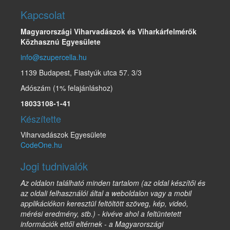
Kapcsolat
Magyarországi Viharvadászok és Viharkárfelmérők
Közhasznú Egyesülete
info@szupercella.hu
1139 Budapest, Fiastyúk utca 57. 3/3
Adószám (1% felajánláshoz)
18033108-1-41
Készítette
Viharvadászok Egyesülete
CodeOne.hu
Jogi tudnivalók
Az oldalon található minden tartalom (az oldal készítői és
az oldali felhasználói által a weboldalon vagy a mobil
applikációkon keresztül feltöltött szöveg, kép, videó,
mérési eredmény, stb.) - kivéve ahol a feltüntetett
információk ettől eltérnek - a Magyarországi