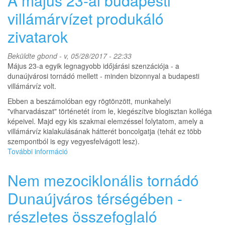
A május 23-ai budapesti
Gellért-
hegyen
villámárvízet produkáló
tartalommal
zivatarok
kapcsolatosan
Beküldte
gbond
- v, 05/28/2017 - 22:33
Május 23-a egyik legnagyobb időjárási szenzációja - a
dunaújvárosi tornádó mellett - minden bizonnyal a budapesti
villámárvíz volt.
Ebben a beszámolóban egy rögtönzött, munkahelyi
"viharvadászat" történetét írom le, kiegészítve blogisztan kolléga
képeivel. Majd egy kis szakmai elemzéssel folytatom, amely a
villámárvíz kialakulásának hátterét boncolgatja (tehát ez több
szempontból is egy vegyesfelvágott lesz).
További információ
A
május
23-
Nem mezociklonális tornádó
ai
budapesti
Dunaújváros térségében -
villámárvízet
részletes összefoglaló
produkáló
zivatarok