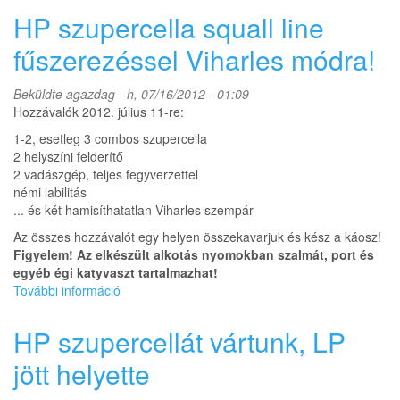
jégesővel,
HP szupercella squall line
lila
tehén
fűszerezéssel Viharles módra!
nélkül
tartalommal
Beküldte
agazdag
- h, 07/16/2012 - 01:09
kapcsolatosan
Hozzávalók 2012. július 11-re:
1-2, esetleg 3 combos szupercella
2 helyszíni felderítő
2 vadászgép, teljes fegyverzettel
némi labilitás
... és két hamisíthatatlan Viharles szempár
Az összes hozzávalót egy helyen összekavarjuk és kész a káosz!
Figyelem! Az elkészült alkotás nyomokban szalmát, port és
egyéb égi katyvaszt tartalmazhat!
További információ
HP
szupercella
squall
HP szupercellát vártunk, LP
line
fűszerezéssel
jött helyette
Viharles
módra!