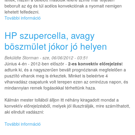
beborult az ég és túl acélos konvekciónak a nyomait nemigen
lehetett felfedezni.
További információ
Egy
rotáló
szörnyeteg
HP szupercella, avagy
nyomában
tartalommal
böszmület jókor jó helyen
kapcsolatosan
Beküldte
Storman
- sze, 06/06/2012 - 03:51
Június 4-én - 2012-ben először -
2-es konvektív előrejelzés
t
adtunk ki, és a nagyszerűen bevált prognózisnak megfelelően a
pusztító viharok meg is érkeztek. Minket is beleértve 4
viharvadász csapatunk volt terepen ezen az ominózus napon, és
mindannyian remek fogásokkal térhettünk haza.
Kálmán mester tollából álljon itt néhány kiragadott mondat a
konvektív előrejelzésből, melyek jól illusztrálják, mire számíthatott,
aki elindult vadászni:
További információ
HP
szupercella,