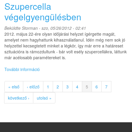
avagy
Szupercella
böszmület
jókor
végelgyengülésben
jó
helyen
Beküldte
Storman
- szo, 05/26/2012 - 02:41
tartalommal
2012. május 22-ére olyan időjárási helyzet ígérgette magát,
kapcsolatosan
amelyet nem hagyhattunk kihasználatlanul. Idén még nem sok jó
helyzettel kecsegtetett minket a légkör, így már erre a határeset
szituációra is rámozdultunk - bár volt esély szupercellákra, láttunk
már acélosabb paramétereket is.
További információ
Szupercella
végelgyengülésben
tartalommal
« első
‹ előző
1
2
3
4
5
6
7
kapcsolatosan
következő ›
utolsó »