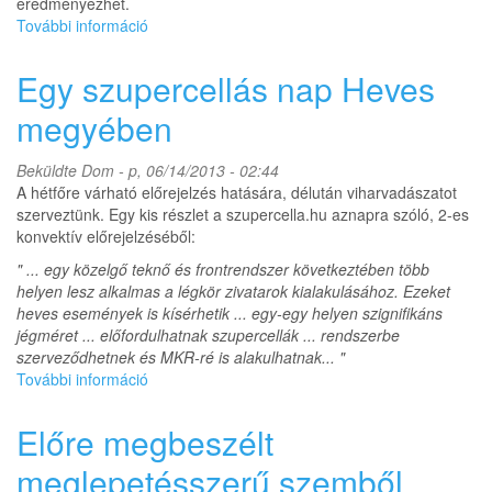
eredményezhet.
További információ
Hibrid
multicellás-
szupercellás
Egy szupercellás nap Heves
zivatarok
tartalommal
megyében
kapcsolatosan
Beküldte
Dom
- p, 06/14/2013 - 02:44
A hétfőre várható előrejelzés hatására, délután viharvadászatot
szerveztünk. Egy kis részlet a szupercella.hu aznapra szóló, 2-es
konvektív előrejelzéséből:
" ... egy közelgő teknő és frontrendszer következtében több
helyen lesz alkalmas a légkör zivatarok kialakulásához. Ezeket
heves események is kísérhetik ... egy-egy helyen szignifikáns
jégméret ... előfordulhatnak szupercellák ... rendszerbe
szerveződhetnek és MKR-ré is alakulhatnak... "
További információ
Egy
szupercellás
nap
Előre megbeszélt
Heves
megyében
meglepetésszerű szemből
tartalommal