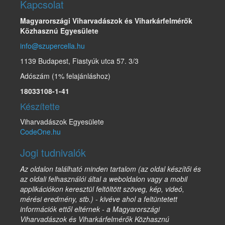
Kapcsolat
Magyarországi Viharvadászok és Viharkárfelmérők
Közhasznú Egyesülete
info@szupercella.hu
1139 Budapest, Fiastyúk utca 57. 3/3
Adószám (1% felajánláshoz)
18033108-1-41
Készítette
Viharvadászok Egyesülete
CodeOne.hu
Jogi tudnivalók
Az oldalon található minden tartalom (az oldal készítői és
az oldali felhasználói által a weboldalon vagy a mobil
applikációkon keresztül feltöltött szöveg, kép, videó,
mérési eredmény, stb.) - kivéve ahol a feltüntetett
információk ettől eltérnek - a Magyarországi
Viharvadászok és Viharkárfelmérők Közhasznú