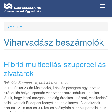
Ugrás
Toggl
a
navig
tartalomra
Archívum
Viharvadász beszámolók
Hibrid multicellás-szupercellás
zivatarok
Beküldte
Storman
- h, 06/24/2013 - 12:30
2013. június 23-án Micimackó, Lász és jómagam egy tervezett
kirándulás helyett spontán viharvadászatra indultunk, amikor
láttuk, hogy lassú mozgású és elég érdekes kinézetű, viselkedésű
cellák vannak Budapest környékén, és a konvektív analízisek
szerinti 12-15 m/s-os 0-6 km-es szélnyírás akár szupercellákat is