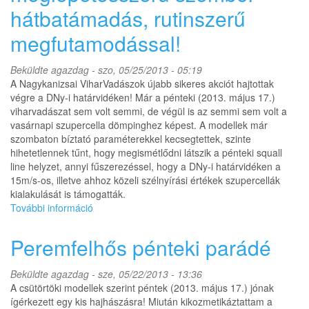
hátbatámadás, rutinszerű
kapcsolatosan
megfutamodással!
Beküldte
agazdag
- szo, 05/25/2013 - 05:19
A Nagykanizsai ViharVadászok újabb sikeres akciót hajtottak
végre a DNy-i határvidéken! Már a pénteki (2013. május 17.)
viharvadászat sem volt semmi, de végül is az semmi sem volt a
vasárnapi szupercella dömpinghez képest. A modellek már
szombaton bíztató paraméterekkel kecsegtettek, szinte
hihetetlennek tűnt, hogy megismétlődni látszik a pénteki squall
line helyzet, annyi fűszerezéssel, hogy a DNy-i határvidéken a
15m/s-os, illetve ahhoz közeli szélnyírási értékek szupercellák
kialakulását is támogatták.
További információ
Előre
megbeszélt
meglepetésszerű
Peremfelhős pénteki parádé
szemből
hátbatámadás,
Beküldte
agazdag
- sze, 05/22/2013 - 13:36
rutinszerű
A csütörtöki modellek szerint péntek (2013. május 17.) jónak
megfutamodással!
ígérkezett egy kis hajhászásra! Miután kikozmetikáztattam a
tartalommal