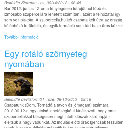
Beküldte
Storman
- cs, 06/14/2012 - 06:48
tartalommal
Bár 2012. június 12-én a ténylegesen létrejöttnél több és
kapcsolatosan
izmosabb szupercellára lehetett számítani, azért a felhozatal így
sem volt piskóta. A szupercella.hu két csapata kelt útra az ország
különböző területein, és egyik formáció sem tért haza üres kézzel.
További információ
HP
szupercellát
vártunk,
Egy rotáló szörnyeteg
LP
jött
nyomában
helyette
tartalommal
kapcsolatosan
Beküldte
devilstorm21
- sze, 06/13/2012 - 09:16
Csapatunk (Dom, Tornádó a tavon és jómagam) számára
2012.06.12-e egy utolsó lehetőségként kínálkozott, hogy eme
szupercellákkal bőségesen meghintett időszak zárónapján
elejtsük a nagy vadunkat. Az indulás előtti órák igencsak feszülten
teltek, hiszen a délelőtt második felére szinte már teljesen