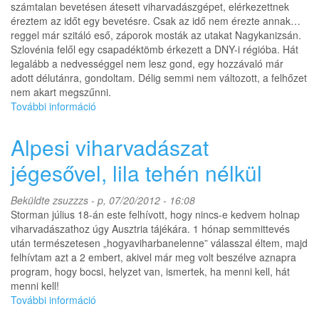
számtalan bevetésen átesett viharvadászgépet, elérkezettnek
kapcsolatosan
éreztem az időt egy bevetésre. Csak az idő nem érezte annak…
reggel már szitáló eső, záporok mosták az utakat Nagykanizsán.
Szlovénia felől egy csapadéktömb érkezett a DNY-i régióba. Hát
legalább a nedvességgel nem lesz gond, egy hozzávaló már
adott délutánra, gondoltam. Délig semmi nem változott, a felhőzet
nem akart megszűnni.
További információ
Peremfelhős
pénteki
parádé
Alpesi viharvadászat
tartalommal
kapcsolatosan
jégesővel, lila tehén nélkül
Beküldte
zsuzzzs
- p, 07/20/2012 - 16:08
Storman július 18-án este felhívott, hogy nincs-e kedvem holnap
viharvadászathoz úgy Ausztria tájékára. 1 hónap semmittevés
után természetesen „hogyaviharbanelenne” válasszal éltem, majd
felhívtam azt a 2 embert, akivel már meg volt beszélve aznapra
program, hogy bocsi, helyzet van, ismertek, ha menni kell, hát
menni kell!
További információ
Alpesi
viharvadászat