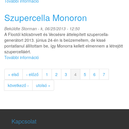
További információ
Felhőszakadárok
csúcsformában,
avagy
Szupercella Monoron
szupercellák
és
Beküldte
Storman
- k, 06/25/2013 - 12:50
downburst-
A Flootól kölcsönvett és Vecsésre áttelepített szupercella-
ök
generátort 2013. június 24-én is beüzemeltem, de kissé
célkeresztjében
pontatlanul állítottam be, így Monorra kellett elmennem a létrejött
tartalommal
szupercelláért.
kapcsolatosan
További információ
Szupercella
Monoron
tartalommal
« első
‹ előző
1
2
3
4
5
6
7
kapcsolatosan
következő ›
utolsó »
Kapcsolat