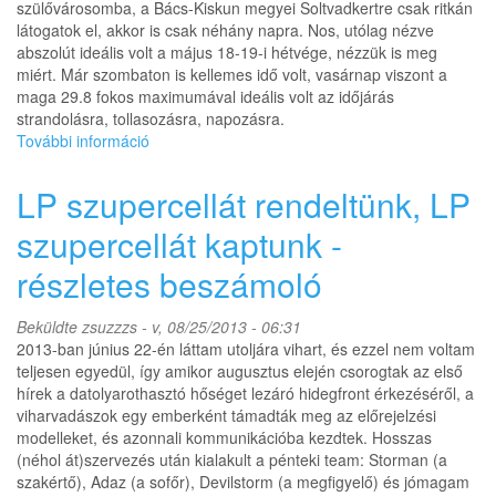
szülővárosomba, a Bács-Kiskun megyei Soltvadkertre csak ritkán
videó-
látogatok el, akkor is csak néhány napra. Nos, utólag nézve
összefoglaló
abszolút ideális volt a május 18-19-i hétvége, nézzük is meg
tartalommal
miért. Már szombaton is kellemes idő volt, vasárnap viszont a
kapcsolatosan
maga 29.8 fokos maximumával ideális volt az időjárás
strandolásra, tollasozásra, napozásra.
További információ
Egy
életre
szóló
LP szupercellát rendeltünk, LP
élmény
tartalommal
szupercellát kaptunk -
kapcsolatosan
részletes beszámoló
Beküldte
zsuzzzs
- v, 08/25/2013 - 06:31
2013-ban június 22-én láttam utoljára vihart, és ezzel nem voltam
teljesen egyedül, így amikor augusztus elején csorogtak az első
hírek a datolyarothasztó hőséget lezáró hidegfront érkezéséről, a
viharvadászok egy emberként támadták meg az előrejelzési
modelleket, és azonnali kommunikációba kezdtek. Hosszas
(néhol át)szervezés után kialakult a pénteki team: Storman (a
szakértő), Adaz (a sofőr), Devilstorm (a megfigyelő) és jómagam