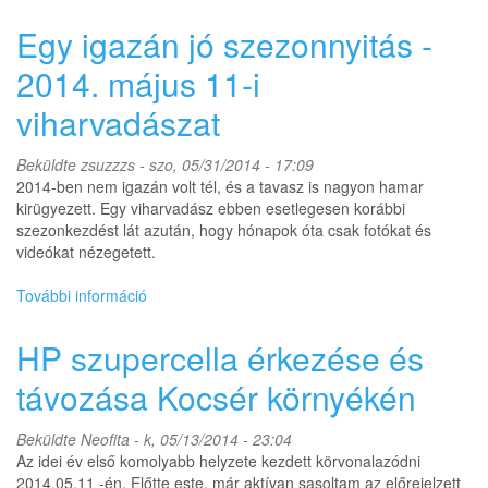
délnyugaton
-
Egy igazán jó szezonnyitás -
viharvadászat
2014.
2014. május 11-i
június
viharvadászat
20-
án
tartalommal
Beküldte
zsuzzzs
- szo, 05/31/2014 - 17:09
kapcsolatosan
2014-ben nem igazán volt tél, és a tavasz is nagyon hamar
kirügyezett. Egy viharvadász ebben esetlegesen korábbi
szezonkezdést lát azután, hogy hónapok óta csak fotókat és
videókat nézegetett.
További információ
Egy
igazán
jó
HP szupercella érkezése és
szezonnyitás
-
távozása Kocsér környékén
2014.
május
Beküldte
Neofita
- k, 05/13/2014 - 23:04
11-
Az idei év első komolyabb helyzete kezdett körvonalazódni
i
2014.05.11 -én. Előtte este, már aktívan sasoltam az előrejelzett