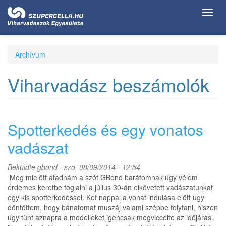
Ugrás
Toggl
a
navig
tartalomra
Archívum
Viharvadász beszámolók
Spotterkedés és egy vonatos
vadászat
Beküldte
gbond
- szo, 08/09/2014 - 12:54
Még mielőtt átadnám a szót GBond barátomnak úgy vélem
érdemes keretbe foglalni a július 30-án elkövetett vadászatunkat
egy kis spotterkedéssel. Két nappal a vonat indulása előtt úgy
döntöttem, hogy bánatomat muszáj valami szépbe folytani, hiszen
úgy tűnt aznapra a modelleket igencsak megviccelte az időjárás.