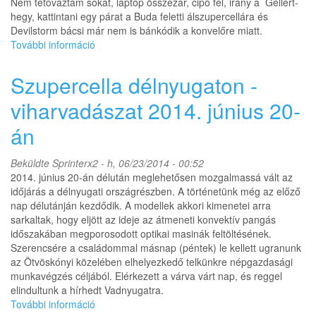
Nem tétováztám sokat, laptop összezár, cipő fel, irány a Gellért-
hegy, kattintani egy párat a Buda feletti álszupercellára és
Devilstorm bácsi már nem is bánkódik a konvelőre miatt.
További információ
Spotterkedés
és
egy
Szupercella délnyugaton -
vonatos
vadászat
viharvadászat 2014. június 20-
tartalommal
án
kapcsolatosan
Beküldte
Sprinterx2
- h, 06/23/2014 - 00:52
2014. június 20-án délután meglehetősen mozgalmassá vált az
időjárás a délnyugati országrészben. A történetünk még az előző
nap délutánján kezdődik. A modellek akkori kimenetei arra
sarkaltak, hogy eljött az ideje az átmeneti konvektív pangás
időszakában megporosodott optikai masinák feltöltésének.
Szerencsére a családommal másnap (péntek) le kellett ugranunk
az Ötvöskónyi közelében elhelyezkedő telkünkre népgazdasági
munkavégzés céljából. Elérkezett a várva várt nap, és reggel
elindultunk a hírhedt Vadnyugatra.
További információ
Szupercella