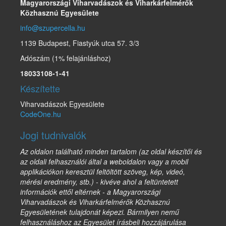
Magyarországi Viharvadászok és Viharkárfelmérők
Közhasznú Egyesülete
info@szupercella.hu
1139 Budapest, Fiastyúk utca 57. 3/3
Adószám (1% felajánláshoz)
18033108-1-41
Készítette
Viharvadászok Egyesülete
CodeOne.hu
Jogi tudnivalók
Az oldalon található minden tartalom (az oldal készítői és
az oldali felhasználói által a weboldalon vagy a mobil
applikációkon keresztül feltöltött szöveg, kép, videó,
mérési eredmény, stb.) - kivéve ahol a feltüntetett
információk ettől eltérnek - a Magyarországi
Viharvadászok és Viharkárfelmérők Közhasznú
Egyesületének tulajdonát képezi. Bármilyen nemű
felhasználáshoz az Egyesület írásbeli hozzájárulása