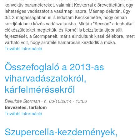
viharvadászat
konvektív paramétereket, valamint Kovkorral előrevetítettünk egy
tartalommal
lehetséges vadászatot a vasárnapi napra. Másnap délután, úgy
kapcsolatosan
3/4 3 magasságában el is indultam Kecskemétre, hogy onnan
kezdjünk bele közös vadászatunkba. Miután "Kecsón" a technikai
előkészületeket megtettük, és Kornél is beizzította újdonsült
fejlesztését, a Stormpanelt, máris elindultunk kissé délebbre, mert
várható volt, hogy arrafelé hamarosan kezdődik a móka.
További információ
HP
szupercella
érkezése
Összefoglaló a 2013-as
és
távozása
viharvadászatokról,
Kocsér
kárfelmérésekről
környékén
tartalommal
kapcsolatosan
Beküldte
Storman
- h, 03/10/2014 - 13:06
Bevezetés, tartalom
További információ
Összefoglaló
a
2013-
Szupercella-kezdemények,
as
viharvadászatokról,