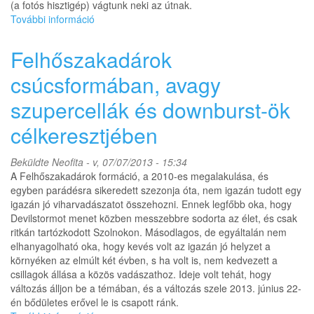
(a fotós hisztigép) vágtunk neki az útnak.
További információ
LP
szupercellát
rendeltünk,
Felhőszakadárok
LP
szupercellát
csúcsformában, avagy
kaptunk
szupercellák és downburst-ök
-
részletes
célkeresztjében
beszámoló
tartalommal
kapcsolatosan
Beküldte
Neofita
- v, 07/07/2013 - 15:34
A Felhőszakadárok formáció, a 2010-es megalakulása, és
egyben parádésra sikeredett szezonja óta, nem igazán tudott egy
igazán jó viharvadászatot összehozni. Ennek legfőbb oka, hogy
Devilstormot menet közben messzebbre sodorta az élet, és csak
ritkán tartózkodott Szolnokon. Másodlagos, de egyáltalán nem
elhanyagolható oka, hogy kevés volt az igazán jó helyzet a
környéken az elmúlt két évben, s ha volt is, nem kedvezett a
csillagok állása a közös vadászathoz. Ideje volt tehát, hogy
változás álljon be a témában, és a változás szele 2013. június 22-
én bődületes erővel le is csapott ránk.