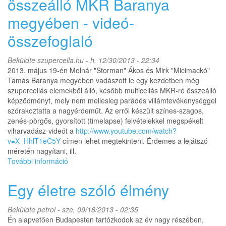
összeálló MKR Baranya
kárfelmérésekről
megyében - videó-
tartalommal
kapcsolatosan
összefoglaló
Beküldte
szupercella.hu
- h, 12/30/2013 - 22:34
2013. május 19-én Molnár "Storman" Ákos és Mirk "Micimackó"
Tamás Baranya megyében vadászott le egy kezdetben még
szupercellás elemekből álló, később multicellás MKR-ré összeálló
képződményt, mely nem mellesleg parádés villámtevékenységgel
szórakoztatta a nagyérdeműt. Az erről készült színes-szagos,
zenés-pörgős, gyorsított (timelapse) felvételekkel megspékelt
viharvadász-videót a
http://www.youtube.com/watch?
v=X_HhlT1eC5Y
címen lehet megtekinteni. Érdemes a lejátszó
méretén nagyítani, ill.
További információ
Szupercella-
kezdemények,
összeálló
Egy életre szóló élmény
MKR
Baranya
Beküldte
petrol
- sze, 09/18/2013 - 02:35
megyében
Én alapvetően Budapesten tartózkodok az év nagy részében,
-