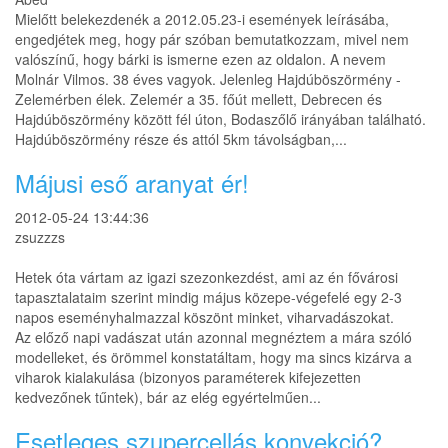
Mielőtt belekezdenék a 2012.05.23-i események leírásába,
engedjétek meg, hogy pár szóban bemutatkozzam, mivel nem
valószínű, hogy bárki is ismerne ezen az oldalon. A nevem
Molnár Vilmos. 38 éves vagyok. Jelenleg Hajdúböszörmény -
Zelemérben élek. Zelemér a 35. főút mellett, Debrecen és
Hajdúböszörmény között fél úton, Bodaszőlő irányában található.
Hajdúböszörmény része és attól 5km távolságban,...
Májusi eső aranyat ér!
2012-05-24 13:44:36
zsuzzzs
Hetek óta vártam az igazi szezonkezdést, ami az én fővárosi
tapasztalataim szerint mindig május közepe-végefelé egy 2-3
napos eseményhalmazzal köszönt minket, viharvadászokat.
Az előző napi vadászat után azonnal megnéztem a mára szóló
modelleket, és örömmel konstatáltam, hogy ma sincs kizárva a
viharok kialakulása (bizonyos paraméterek kifejezetten
kedvezőnek tűntek), bár az elég egyértelműen...
Esetleges szupercellás konvekció?