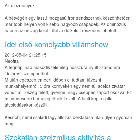
Az előzmények
A hétvégén egy lassú mozgású frontrendszernek köszönhetően
már több helyen volt kisebb-nagyobb csapadék. Az ominózus
napon az ország keleti, illetve délkeleti részében lehetett...
Idei első komolyabb villámshow
2012-05-04 21:25:15
Neofita
A tegnapi nap második fele elég hosszúra nyúlt számomra
időjárási szempontból.
Miután egészen emberi időben el tudtam távozni
munkahelyemről, 5 óra környékén egy nem túl acélos zivatar
vonult át Tószeg felett, gyenge, nagy cseppes záport okozva. Ez
mindenesetre bemelegítőnek jó volt. A lenti kép a cella
távolodásakor készült.
Később, némi családi fagylaltozás beiktatása után (ilyen gyorsan
még...
Szokatlan szeizmikus aktivitás a