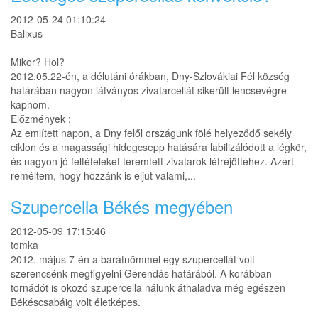
2012-05-24 01:10:24
Balixus
Mikor? Hol?
2012.05.22-én, a délutáni órákban, Dny-Szlovákiai Fél község
határában nagyon látványos zivatarcellát sikerült lencsevégre
kapnom.
Előzmények :
Az említett napon, a Dny felől országunk fölé helyeződő sekély
ciklon és a magassági hidegcsepp hatására labilizálódott a légkör,
és nagyon jó feltételeket teremtett zivatarok létrejöttéhez. Azért
reméltem, hogy hozzánk is eljut valami,...
Szupercella Békés megyében
2012-05-09 17:15:46
tomka
2012. május 7-én a barátnőmmel egy szupercellát volt
szerencsénk megfigyelni Gerendás határából. A korábban
tornádót is okozó szupercella nálunk áthaladva még egészen
Békéscsabáig volt életképes.