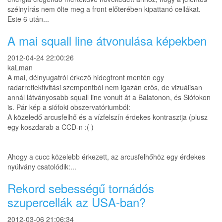
szélnyírás nem ölte meg a front előterében kipattanó cellákat.
Este 6 után...
A mai squall line átvonulása képekben
2012-04-24 22:00:26
kaLman
A mai, délnyugatról érkező hidegfront mentén egy
radarreflektivitási szempontból nem igazán erős, de vizuálisan
annál látványosabb squall line vonult át a Balatonon, és Siófokon
is. Pár kép a siófoki obszervatóriumból:
A közeledő arcusfelhő és a vízfelszín érdekes kontrasztja (plusz
egy koszdarab a CCD-n :( )
Ahogy a cucc közelebb érkezett, az arcusfelhőhöz egy érdekes
nyúlvány csatolódik:...
Rekord sebességű tornádós
szupercellák az USA-ban?
2012-03-06 21:06:34