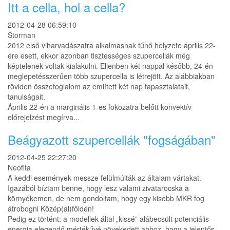
Itt a cella, hol a cella?
2012-04-28 06:59:10
Storman
2012 első viharvadászatra alkalmasnak tűnő helyzete április 22-
ére esett, ekkor azonban tisztességes szupercellák még
képtelenek voltak kialakulni. Ellenben két nappal később, 24-én
meglepetésszerűen több szupercella is létrejött. Az alábbiakban
röviden összefoglalom az említett két nap tapasztalatait,
tanulságait.
Április 22-én a marginális 1-es fokozatra belőtt konvektív
előrejelzést megírva...
Beágyazott szupercellák "fogságában"
2012-04-25 22:27:20
Neofita
A keddi események messze felülmúlták az általam vártakat.
Igazából bíztam benne, hogy lesz valami zivatarocska a
környékemen, de nem gondoltam, hogy egy kisebb MKR fog
átrobogni Közép(al)földén!
Pedig ez történt: a modellek által „kissé” alábecsült potenciális
energia elegendő mértékűvé növekedett ahhoz, hogy a jelentős