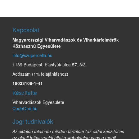
Kapcsolat
Magyarországi Viharvadászok és Viharkárfelmérők
Közhasznú Egyesülete
info@szupercella.hu
1139 Budapest, Fiastyúk utca 57. 3/3
Adószám (1% felajánláshoz)
18033108-1-41
Készítette
Viharvadászok Egyesülete
CodeOne.hu
Jogi tudnivalók
Az oldalon található minden tartalom (az oldal készítői és
az oldali felhasználói által a weboldalon vagy a mobil