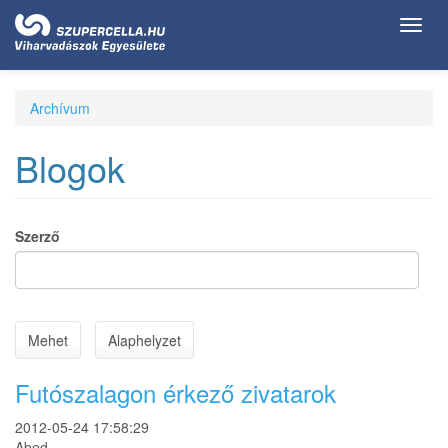
Ugrás
Toggl
a
navig
tartalomra
Archívum
Blogok
Szerző
Mehet
Alaphelyzet
Futószalagon érkező zivatarok
2012-05-24 17:58:29
Abed