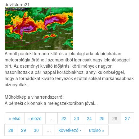
devilstorm21
A múlt pénteki tornádó-kitörés a jelenlegi adatok birtokában
meteorológiatörténeti szempontból igencsak nagy jelentőséggel
bírt. Az eseményt kiváltó időjárási körülmények nagyon
hasonlítottak a pár nappal korábbiakhoz, annyi különbséggel,
hogy a tornádókat kiváltó tényezők ezúttal sokkal markánsabbnak
bizonyultak.
Műholdkép a viharrendszerről:
A pénteki ciklonnak a melegszektorában jóval...
« első
‹ előző
…
22
23
24
25
26
27
28
29
30
…
következő ›
utolsó »