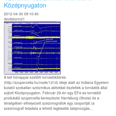
Középnyugaton
2012-04-30 09:10:40
devilstorm21
A két hónappal ezelőtti tornádókitörés
(http://szupercella.hu/node/1214) ideje alatt az Indiana Egyetem
kutatói szokatlan szeizmikus aktivitást észleltek a tornádók által
sújtott Középnyugaton. Február 29-én egy EF4-es tornádót
produkáló szupercella keresztezte Harrisburg (Ilinois) és a
térségében elhelyezett szeizmográfok egy csoportját (a
szeizmográf feladata a lehető legkisebb talajmozgás...