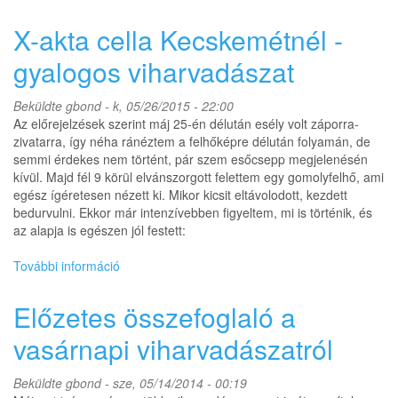
egy
kis
X-akta cella Kecskemétnél -
viharvadászattal
megspékelve
gyalogos viharvadászat
I.
tartalommal
Beküldte
gbond
- k, 05/26/2015 - 22:00
kapcsolatosan
Az előrejelzések szerint máj 25-én délután esély volt záporra-
zivatarra, így néha ránéztem a felhőképre délután folyamán, de
semmi érdekes nem történt, pár szem esőcsepp megjelenésén
kívül. Majd fél 9 körül elvánszorgott felettem egy gomolyfelhő, ami
egész ígéretesen nézett ki. Mikor kicsit eltávolodott, kezdett
bedurvulni. Ekkor már intenzívebben figyeltem, mi is történik, és
az alapja is egészen jól festett:
További információ
X-
akta
cella
Előzetes összefoglaló a
Kecskemétnél
-
vasárnapi viharvadászatról
gyalogos
viharvadászat
Beküldte
gbond
- sze, 05/14/2014 - 00:19
tartalommal