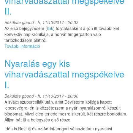
viharvadászattal megspékelve
elemzés
II.
tartalommal
kapcsolatosan
Beküldte
gbond
- h, 11/13/2017 - 20:32
Az első bejegyzésem (
link
) folytatásaként álljon itt további két
konvektív nap krónikája, a horvát tengerparton való
tartózkodásom alattról.
További információ
Nyaralás
egy
kis
Nyaralás egy kis
viharvadászattal
megspékelve
viharvadászattal megspékelve
II.
I.
tartalommal
kapcsolatosan
Beküldte
gbond
- h, 11/13/2017 - 20:00
A svájci szupercellák után, amit Devilstorm kolléga kapott
lencsevégre, én is közzéteszem a nyári nyaralásomról készült
blogomat. Mivel elég terjedelmesre sikerült, két részre bontottam.
Álljon hát itt a bejegyzés első része.
Idén is Rovinjt és az Adriai-tengert választottam nyaralási