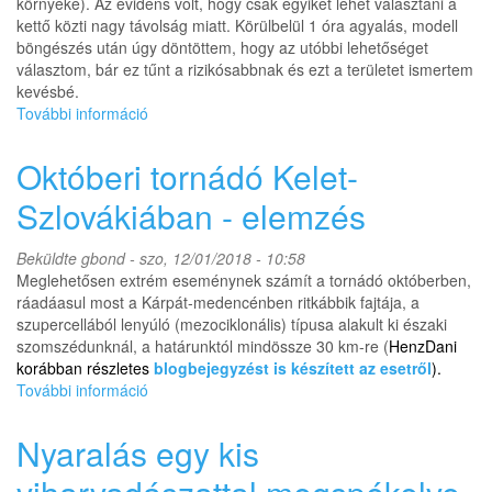
környéke). Az evidens volt, hogy csak egyiket lehet választani a
kettő közti nagy távolság miatt. Körülbelül 1 óra agyalás, modell
böngészés után úgy döntöttem, hogy az utóbbi lehetőséget
választom, bár ez tűnt a rizikósabbnak és ezt a területet ismertem
kevésbé.
További információ
Viharvadászat
a
Tisza-
Októberi tornádó Kelet-
tó
környékén
Szlovákiában - elemzés
és
a
Beküldte
gbond
- szo, 12/01/2018 - 10:58
Hortobágyon
Meglehetősen extrém eseménynek számít a tornádó októberben,
tartalommal
ráadáasul most a Kárpát-medencénben ritkábbik fajtája, a
kapcsolatosan
szupercellából lenyúló (mezociklonális) típusa alakult ki északi
szomszédunknál, a határunktól mindössze 30 km-re (
HenzDani
korábban részletes
blogbejegyzést is készített az esetről
).
További információ
Októberi
tornádó
Kelet-
Nyaralás egy kis
Szlovákiában
-