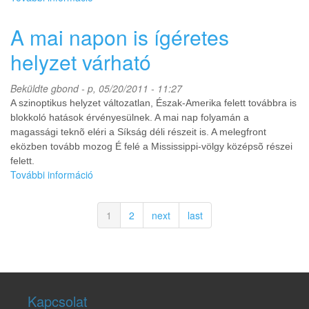
kellemes
vasárnapi
A mai napon is ígéretes
moderate
risk
helyzet várható
tartalommal
kapcsolatosan
Beküldte
gbond
- p, 05/20/2011 - 11:27
A szinoptikus helyzet változatlan, Észak-Amerika felett továbbra is
blokkoló hatások érvényesülnek. A mai nap folyamán a
magassági teknõ eléri a Síkság déli részeit is. A melegfront
eközben tovább mozog É felé a Mississippi-völgy középsõ részei
felett.
További információ
A
mai
napon
1
2
next
last
is
ígéretes
helyzet
várható
tartalommal
kapcsolatosan
Kapcsolat