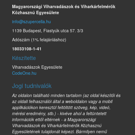
Magyarországi Viharvadászok és Viharkárfelmérők
Közhasznú Egyesülete
info@szupercella.hu
1139 Budapest, Fiastyúk utca 57. 3/3
Adószám (1% felajánláshoz)
18033108-1-41
Készítette
Viharvadászok Egyesülete
CodeOne.hu
Jogi tudnivalók
Az oldalon található minden tartalom (az oldal készítői és
az oldali felhasználói által a weboldalon vagy a mobil
applikációkon keresztül feltöltött szöveg, kép, videó,
mérési eredmény, stb.) - kivéve ahol a feltüntetett
információk ettől eltérnek - a Magyarországi
Viharvadászok és Viharkárfelmérők Közhasznú
Egyesületének tulajdonát képezi. Bármilyen nemű