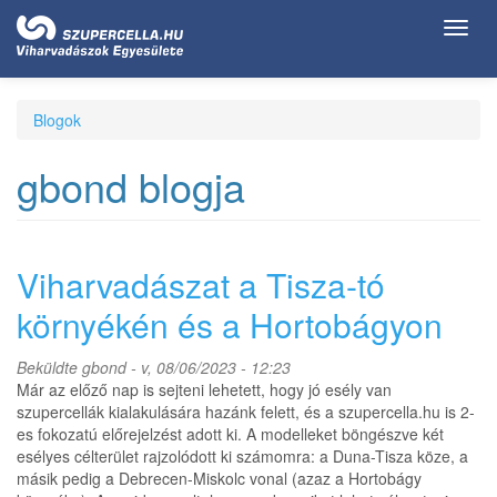
Ugrás
Toggl
a
navig
tartalomra
Blogok
gbond blogja
Viharvadászat a Tisza-tó
környékén és a Hortobágyon
Beküldte
gbond
- v, 08/06/2023 - 12:23
Már az előző nap is sejteni lehetett, hogy jó esély van
szupercellák kialakulására hazánk felett, és a szupercella.hu is 2-
es fokozatú előrejelzést adott ki. A modelleket böngészve két
esélyes célterület rajzolódott ki számomra: a Duna-Tisza köze, a
másik pedig a Debrecen-Miskolc vonal (azaz a Hortobágy