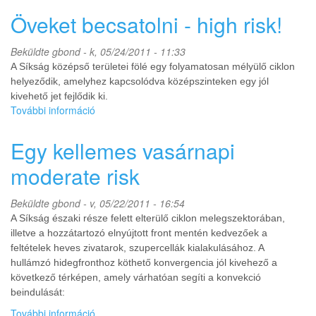
i
Öveket becsatolni - high risk!
viharvadászat
egy
Beküldte
gbond
- k, 05/24/2011 - 11:33
másik
A Síkság középső területei fölé egy folyamatosan mélyülő ciklon
szemszögből
helyeződik, amelyhez kapcsolódva középszinteken egy jól
tartalommal
kapcsolatosan
kivehető jet fejlődik ki.
További információ
Öveket
becsatolni
-
Egy kellemes vasárnapi
high
risk!
moderate risk
tartalommal
kapcsolatosan
Beküldte
gbond
- v, 05/22/2011 - 16:54
A Síkság északi része felett elterülő ciklon melegszektorában,
illetve a hozzátartozó elnyújtott front mentén kedvezőek a
feltételek heves zivatarok, szupercellák kialakulásához. A
hullámzó hidegfronthoz köthető konvergencia jól kivehező a
következő térképen, amely várhatóan segíti a konvekció
beindulását:
További információ
Egy