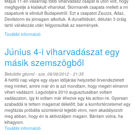
Május 11-én vasárnap több viharvadász csapat is úton volt, hogy
kapcsolatosan
megfigyelje a kialakult viharokat. Stormanék csapata mellett a mi
csapatunk is elindult Budapestről. Ezt a csapatot Zsuzzs, Adaz,
Devilstorm és jómagam alkottuk. A dunaföldvári, délután 3 óráig
tartó várakozás után felgyorsultak az események.
További információ
Előzetes
összefoglaló
a
Június 4-i viharvadászat egy
vasárnapi
viharvadászatról
másik szemszögből
tartalommal
kapcsolatosan
Beküldte
gbond
- sze, 06/06/2012 - 21:35
A hétfői nap végre egy olyan időjárási helyzettel örvendeztetett
meg minket, amire már én is azt mondtam, hogy megéri elmenni
vihart vadászni. Legutoljára 2010 augusztusában voltam
vadászaton, így ki voltam már éhezve egy kis action-re. Gyorsan
szabaddá is tettem magamat délelőtt, bár a komfortérzetemet egy
megfázás próbálta szüntelenül lejjebb vinni, nem akadályozott
meg abban, hogy én is aktivizáljam magam. Bántam volna, ha
kihagyom.
További információ
Június
4-