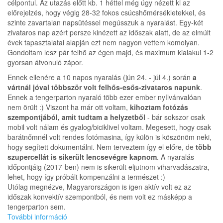
célpontul. Az utazás előtt kb. 1 héttel még úgy nézett ki az
előrejelzés, hogy végig 28-32 fokos csúcshőmérsékletekkel, és
szinte zavartalan napsütéssel megússzuk a nyaralást. Egy-két
zivataros nap azért persze kinézett az időszak alatt, de az elmúlt
évek tapasztalatai alapján ezt nem nagyon vettem komolyan.
Gondoltam lesz pár felhő az égen majd, és maximum kialakul 1-2
gyorsan átvonuló zápor.
Ennek ellenére a 10 napos nyaralás (jún 24. - júl 4.) során
a
vártnál jóval többször volt felhős-esős-zivataros napunk
.
Ennek a tengerparton nyaraló több ezer ember nyílvánvalóan
nem örült :) Viszont ha már ott voltam,
kihoztam fotózás
szempontjából, amit tudtam a helyzetből
- bár sokszor csak
mobil volt nálam és gyalog/biciklivel voltam. Megesett, hogy csak
barátnőmnél volt rendes fotómasina, így külön is köszönöm neki,
hogy segített dokumentálni. Nem terveztem így el előre, de
több
szupercellát is sikerült lencsevégre kapnom
. A nyaralás
időpontjáig (2017-ben) nem is sikerült eljutnom viharvadászatra,
lehet, hogy így próbált kompenzálni a természet :)
Utólag megnézve, Magyarországon is igen aktív volt ez az
időszak konvektív szempontból, és nem volt ez másképp a
tengerparton sem.
További információ
Nyaralás