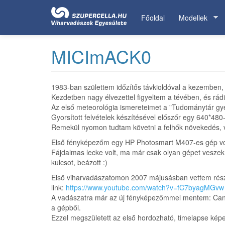
Ugrás
a
Főoldal
Modellek
tartalomra
MICImACK0
1983-ban születtem időzítős távkioldóval a kezemben, 
Kezdetben nagy élvezettel figyeltem a tévében, és rádi
Az első meteorológia ismereteimet a "Tudománytár gy
Gyorsított felvételek készítésével előszőr egy 640*4
Remekül nyomon tudtam követni a felhők növekedés, vonu
Első fényképezőm egy HP Photosmart M407-es gép volt. 
Fájdalmas lecke volt, ma már csak olyan gépet veszek 
kulcsot, beázott :)
Első viharvadászatomon 2007 májusásban vettem részt
link:
https://www.youtube.com/watch?v=fC7byagMGvw
A vadászatra már az új fényképezőmmel mentem: Canon 
a gépből.
Ezzel megszületett az első hordozható, timelapse képes