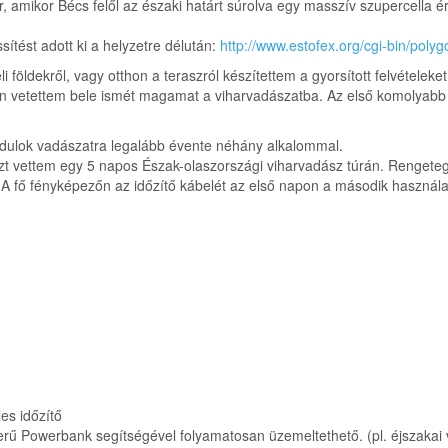
, amikor Bécs felől az északi határt súrolva egy masszív szupercella é
ítést adott ki a helyzetre délután:
http://www.estofex.org/cgi-bin/polyg
földekről, vagy otthon a teraszról készítettem a gyorsított felvételeket
 vetettem bele ismét magamat a viharvadászatba. Az első komolyabb 
ndulok vadászatra legalább évente néhány alkalommal.
vettem egy 5 napos Észak-olaszországi viharvadász túrán. Rengeteg s
 A fő fényképezőn az időzítő kábelét az első napon a második használatn
les időzítő
rű Powerbank segítségével folyamatosan üzemeltethető. (pl. éjszakai v