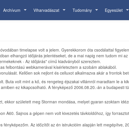
Archívum
Viharvadászat
Tudomány
Egyesület
óvodában timelapse volt a jelem. Gyerekkorom óta csodálattal figyelem 
óban elhangzó időjárás jelentéseket, de a mai napig nem tudom mi az a 
ermekeknek - Az időjárás" című kiadványból szereztem.
80-as felbontású webkamerával kísérleteztem a szobám ablakából.
lását. Kellően sok nejlont és celluxot alkalmazva akár a frontok betör
Buta volt mint a kő, és rengeteg éjszakai villámról maradtam le a ki
amiben ez kikapcsolható. A fényképező 2006.08.20.-án a budapesti tüz
, ekkor született meg Storman mondása, melyet gyaran szoktam idézni 
A60. Sajnos a gépen nem volt kivezetés távkioldóhoz, így forrasztott
 fényképezőm. Az időzítőt az én istrukcióim alapján lett megépítve, 20