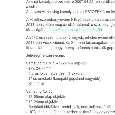
Az első komolyabb bevetésre 2007.06.22.-én került sor
a cellát.
A helyzet viszonylag komoly volt, az ESTOFEX 3-as friss
A következő néhány évben Pilisvörösváron a város széli 
2011-ben vettem meg az első autómat, a szezon végén
társaságában:
http://szupercella.hu/node/1159
A 2012-es szezon óta aktív vagyok, minden évben eli
2014-ben Adaz, Gbond, és Storman társaságában részt 
Itt tanultam meg, hogy mennyire fontos a tartalék gép.
Jelenlegi felszerelésem:
Samsung NX Mini + 9-27mm objektív
- ekv. 24-77mm
- 4 órás folyamatos üzem 1 akkuról
- 1"-os érzékelő (kompakt gépeknél nagyobb)
- Kis méret
Samsung NX-30
* 18-55mm alap objektív
* 12-24mm objektív
- Beépített időzítővel rendelkezik, nem kell hozzá kábe
- USB kábelen működés közben tölthető, így egy egsze