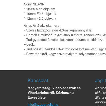
Sony NEX-3N
* 18-55 alap objektív
* 16mm F2.8 objektív
* 12mm F2.0 objektív
Gitup Git2 akciókamera
- Széles látószög, akár 4:3-as képaránnyal is.
- Remekül működő "gyro" stabilizátorral rendelkezik. 
- Tud gyorsított felvételt készíteni. 200ms-os időközz
videók.
- Tud hosszú záridős RAW fotósorozatot menteni, így ak
- Powerbankról, vagy szivargyújtóról folyamatosan üze
Kapcsolat
Jogi 
Magyarországi Viharvadászok és
Az olda
Viharkárfelmérők Közhasznú
oldal k
Egyesülete
által a
appliká
info@szupercella.hu