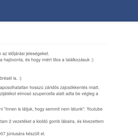
az időjárási jeleségeket.
hajóvonta, és hogy miért tilos a találkozásuk :)
ését is. :)
kapcsolhatatlan hosszú záridős zajcsökkentés miatt.
ijátékot elmosó szupercella alatt adta be végleg a
"Innen is látjuk, hogy semmit nem látunk": Youtube
am 2 vezetéket a kioldó gomb lábaira, és kivezettem
07 júniusára készült el.