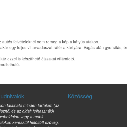
Az autós felvételeknél nem remeg a kép a kátyús utakon.
el akár egy teljes viharvadászat ráfér a kártyára. Vágás után gyorsítás
ár ezzel is készíthető éjszakai villámfotó.
meltethető.
tudnivalók
Közösség
lon található minden tartalom (az
észítői és az oldali felhasználói
 weboldalon vagy a mobil
ciókon keresztül feltöltött szöveg,