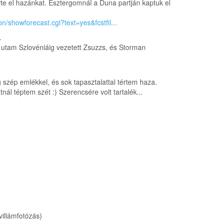
rte el hazánkat. Esztergomnál a Duna partján kaptuk el
on/showforecast.cgi?text=yes&fcstfil...
.
utam Szlovéniáig vezetett Zsuzzs, és Storman
zép emlékkel, és sok tapasztalattal tértem haza.
ál téptem szét :) Szerencsére volt tartalék...
illámfotózás)