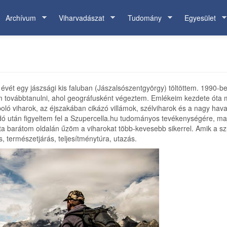
Archívum
Viharvadászat
Tudomány
Egyesület
évét egy jászsági kis faluban (Jászalsószentgyörgy) töltöttem. 1990-
továbbtanulni, ahol geográfusként végeztem. Emlékeim kezdete óta m
ló viharok, az éjszakában cikázó villámok, szélviharok és a nagy havaz
ádó után figyeltem fel a Szupercella.hu tudományos tevékenységére, ma
 barátom oldalán űzöm a viharokat több-kevesebb sikerrel. Amik a szup
, természetjárás, teljesítménytúra, utazás.