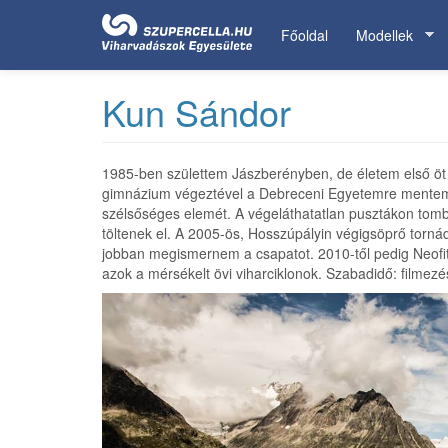
Ugrás
a
Főoldal
Modellek
tartalomra
Kun Sándor
1985-ben születtem Jászberényben, de életem első öt 
gimnázium végeztével a Debreceni Egyetemre mentem 
szélsőséges elemét. A végeláthatatlan pusztákon tombo
töltenek el. A 2005-ös, Hosszúpályin végigsöprő torn
jobban megismernem a csapatot. 2010-től pedig Neofita
azok a mérsékelt övi viharciklonok. Szabadidő: filmezés