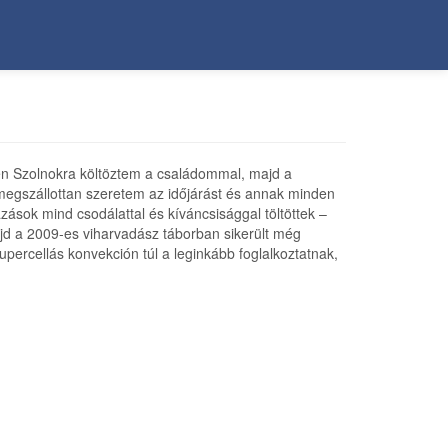
ben Szolnokra költöztem a családommal, majd a
egszállottan szeretem az időjárást és annak minden
ások mind csodálattal és kíváncsisággal töltöttek –
jd a 2009-es viharvadász táborban sikerült még
ercellás konvekción túl a leginkább foglalkoztatnak,