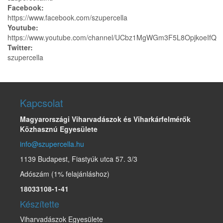
Facebook:
https://www.facebook.com/szupercella
Youtube:
https://www.youtube.com/channel/UCbz1MgWGm3F5L8OpjkoeIfQ
Twitter:
szupercella
Kapcsolat
Magyarországi Viharvadászok és Viharkárfelmérők
Közhasznú Egyesülete
info@szupercella.hu
1139 Budapest, Fiastyúk utca 57. 3/3
Adószám (1% felajánláshoz)
18033108-1-41
Készítette
Viharvadászok Egyesülete