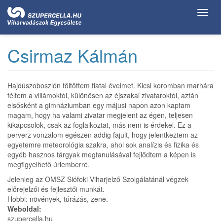
Ugrás
Toggl
a
navig
tartalomra
Csirmaz Kálmán
Hajdúszoboszlón töltöttem fiatal éveimet. Kicsi koromban marhára
féltem a villámoktól, különösen az éjszakai zivataroktól, aztán
elsősként a gimnáziumban egy májusi napon azon kaptam
magam, hogy ha valami zivatar megjelent az égen, teljesen
kikapcsolok, csak az foglalkoztat, más nem is érdekel. Ez a
perverz vonzalom egészen addig fajult, hogy jelentkeztem az
egyetemre meteorológia szakra, ahol sok analízis és fizika és
egyéb hasznos tárgyak megtanulásával fejlődtem a képen is
megfigyelhető úriemberré.
Jelenleg az OMSZ Siófoki Viharjelző Szolgálatánál végzek
előrejelzői és fejlesztői munkát.
Hobbi: növények, túrázás, zene.
Weboldal:
szupercella.hu