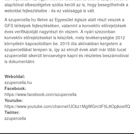
alapítóival elbeszélgetve szóba került az is, hogy besegíthetnék a
weboldal fejlesztésébe - és ez valósággá is vált.
A szupercella.hu illetve az Egyesület égisze alatt részt veszek a
GFS térképek fejlesztésében, valamint a konvektív előrejelzések
éves verifikációját nagyrészt én viszem. A nyári szezonban
konvektív előrejelzéseket is készítek, mely tevékenységbe 2012
környékén kapcsolódtam be. 2015 óta aktívabban kergetem a
szupercellákat terepen is, így az elmúlt évek alatt már több tucat
szupercellát sikerült lencsevégre kapni és részletes beszámolóval
is dokumentálni.
Weboldal:
szupercella.hu
Facebook:
https://www.facebook.com/szupercella
Youtube:
https://www.youtube.com/channel/UCbz1MgWGm3F5L8OpjkoeIfQ
Twitter:
szupercella