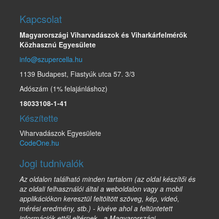
Kapcsolat
Magyarországi Viharvadászok és Viharkárfelmérők
Közhasznú Egyesülete
info@szupercella.hu
1139 Budapest, Fiastyúk utca 57. 3/3
Adószám (1% felajánláshoz)
18033108-1-41
Készítette
Viharvadászok Egyesülete
CodeOne.hu
Jogi tudnivalók
Az oldalon található minden tartalom (az oldal készítői és
az oldali felhasználói által a weboldalon vagy a mobil
applikációkon keresztül feltöltött szöveg, kép, videó,
mérési eredmény, stb.) - kivéve ahol a feltüntetett
információk ettől eltérnek - a Magyarországi