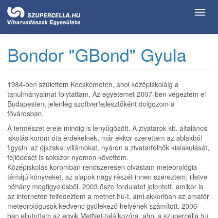
Ugrás
Toggl
a
navig
tartalomra
Bondor "GBond" Gyula
1984-ben születtem Kecskeméten, ahol középiskoláig a
tanulmányaimat folytattam. Az egyetemet 2007-ben végeztem el
Budapesten, jelenleg szoftverfejlesztőként dolgozom a
fővárosban.
A természet ereje mindig is lenyűgözött. A zivatarok kb. általános
iskolás korom óta érdekelnek, már ekkor szerettem az ablakból
figyelni az éjszakai villámokat, nyáron a zivatarfelhők kialakulását,
fejlődését is sokszor nyomon követtem.
Középiskolás koromban rendszeresen olvastam meteorológia
témájú könyveket, az alapok nagy részét innen szereztem, illetve
néhány megfigyelésből. 2003 ősze fordulatot jelentett, amikor is
az interneten felfedeztem a metnet.hu-t, ami akkoriban az amatőr
meteorológusok kedvenc gyülekező helyének számított. 2006-
ban eljutottam az egyik MetNet-találkozóra, ahol a szupercella.hu