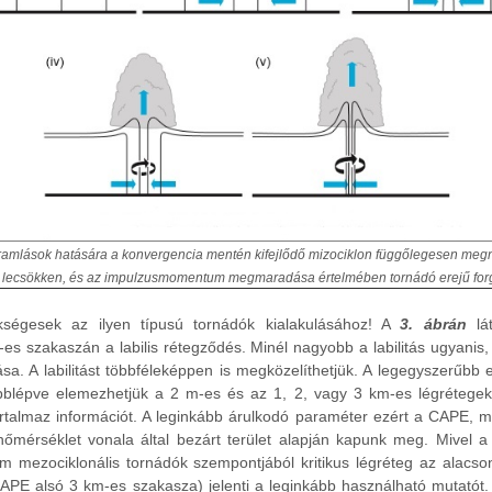
ramlások hatására a konvergencia mentén kifejlődő mizociklon függőlegesen megn
 lecsökken, és az impulzusmomentum megmaradása értelmében tornádó erejű forgá
ükségesek az ilyen típusú tornádók kialakulásához! A
3. ábrán
lát
m-es szakaszán a labilis rétegződés. Minél nagyobb a labilitás ugyanis
. A labilitást többféleképpen is megközelíthetjük. A legegyszerűbb e
blépve elemezhetjük a 2 m-es és az 1, 2, vagy 3 km-es légrétegek k
artalmaz információt. A leginkább árulkodó paraméter ezért a CAPE, m
 hőmérséklet vonala által bezárt terület alapján kapunk meg. Mivel a
nem mezociklonális tornádók szempontjából kritikus légréteg az alacs
 CAPE alsó 3 km-es szakasza) jelenti a leginkább használható mutató