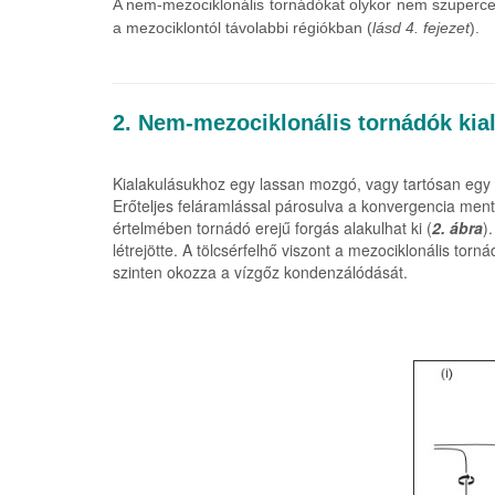
A nem-mezociklonális tornádókat olykor nem szupercel
a mezociklontól távolabbi régiókban (
lásd 4. fejezet
).
2. Nem-mezociklonális tornádók kial
Kialakulásukhoz egy lassan mozgó, vagy tartósan egy h
Erőteljes feláramlással párosulva a konvergencia me
értelmében tornádó erejű forgás alakulhat ki (
2. ábra
)
létrejötte. A tölcsérfelhő viszont a mezociklonális t
szinten okozza a vízgőz kondenzálódását.