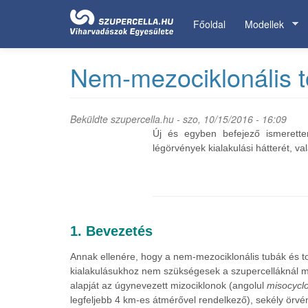
Ugrás
a
Főoldal
Modellek
tartalomra
Nem-mezociklonális to
Beküldte
szupercella.hu
- szo, 10/15/2016 - 16:09
Új és egyben befejező ismerette
légörvények kialakulási hátterét, v
1. Bevezetés
Annak ellenére, hogy a nem-mezociklonális tubák és to
kialakulásukhoz nem szükségesek a szupercelláknál már
alapját az úgynevezett mizociklonok (angolul
misocycl
legfeljebb 4 km-es átmérővel rendelkező), sekély örvé