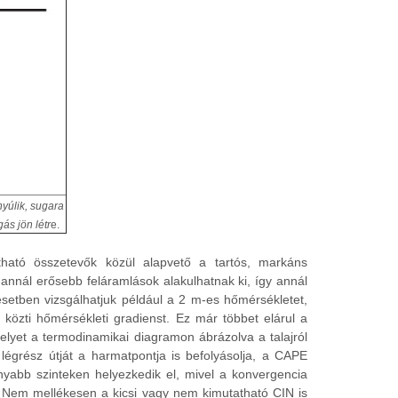
yúlik, sugara
s jön létr
e.
ható összetevők közül alapvető a tartós, markáns
, annál erősebb feláramlások alakulhatnak ki, így annál
setben vizsgálhatjuk például a 2 m-es hőmérsékletet,
özti hőmérsékleti gradienst. Ez már többet elárul a
elyet a termodinamikai diagramon ábrázolva a talajról
 légrész útját a harmatpontja is befolyásolja, a CAPE
onyabb szinteken helyezkedik el, mivel a konvergencia
t. Nem mellékesen a kicsi vagy nem kimutatható CIN is