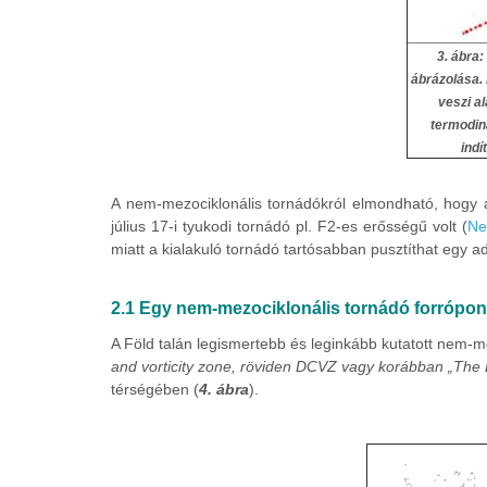
3. ábra
ábrázolása.
veszi al
termodin
indí
A nem-mezociklonális tornádókról elmondható, hogy ál
július 17-i tyukodi tornádó pl. F2-es erősségű volt (
Ne
miatt a kialakuló tornádó tartósabban pusztíthat egy ad
2.1 Egy nem-mezociklonális tornádó forrópon
A Föld talán legismertebb és leginkább kutatott nem-m
and vorticity zone, röviden DCVZ vagy korábban „The
térségében (
4. ábra
).