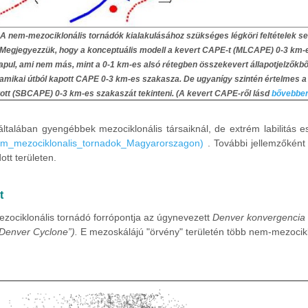
: A nem-mezociklonális tornádók kialakulásához szükséges légköri feltételek s
 Megjegyezzük, hogy a konceptuális modell a kevert CAPE-t (MLCAPE) 0-3 km-
apul, ami nem más, mint a 0-1 km-es alsó rétegben összekevert állapotjelzőkből
amikai útból kapott CAPE 0-3 km-es szakasza. De ugyanígy szintén értelmes a f
tott (SBCAPE) 0-3 km-es szakaszát tekinteni. (A kevert CAPE-ről lásd
bővebben 
talában gyengébbek mezociklonális társaiknál, de extrém labilitás es
m_mezociklonalis_tornadok_Magyarorszagon)
. További jellemzőként 
ott területen.
t
ezociklonális tornádó forrópontja az úgynevezett
Denver konvergencia 
 Denver Cyclone”).
E mezoskálájú "örvény" területén több nem-mezocikl