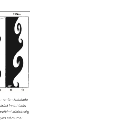
) mentén kialakuló
rási instabilitás
érsékleti különbség
gyes stádiumai.