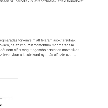
szen szupercellák is létrehozhatnak efféle tornádókat
maradás törvénye miatt feláramlások társulnak.
 lecsökken, és az impulzusmomentum megmaradása
tornádót nem előzi meg magasabb szinteken mezociklon
el az örvényben a lecsökkenő nyomás először ezen a