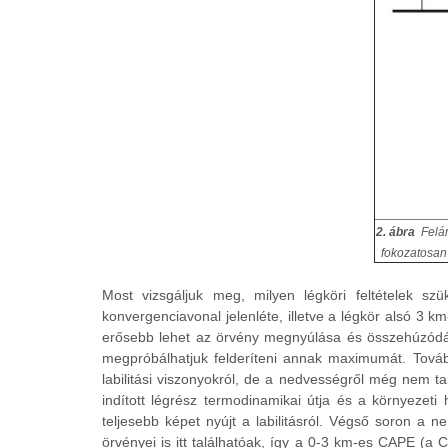
2. ábra
Felá
fokozatosan
Most vizsgáljuk meg, milyen légköri feltételek sz
konvergenciavonal jelenléte, illetve a légkör alsó 3 k
erősebb lehet az örvény megnyúlása és összehúzódása
megpróbálhatjuk felderíteni annak maximumát. Továb
labilitási viszonyokról, de a nedvességről még nem t
indított légrész termodinamikai útja és a környezeti
teljesebb képet nyújt a labilitásról. Végső soron a 
örvényei is itt találhatóak, így a 0-3 km-es CAPE (a