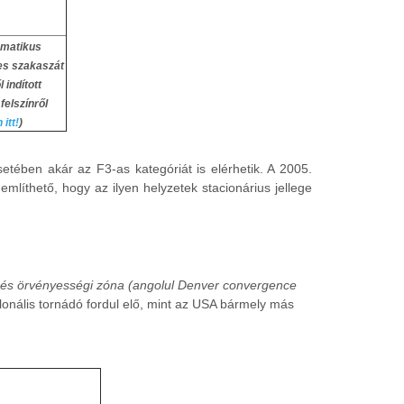
ematikus
es szakaszát
 indított
elszínről
itt!
)
etében akár az F3-as kategóriát is elérhetik. A 2005.
említhető, hogy az ilyen helyzetek stacionárius jellege
és örvényességi zóna (angolul Denver convergence
onális tornádó fordul elő, mint az USA bármely más