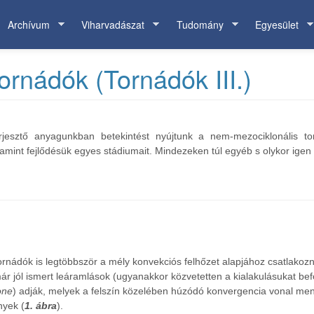
Archívum
Viharvadászat
Tudomány
Egyesület
rnádók (Tornádók III.)
rjesztő anyagunkban betekintést nyújtunk a nem-mezociklonális t
alamint fejlődésük egyes stádiumait. Mindezeken túl egyéb s olykor igen
rnádók is legtöbbször a mély konvekciós felhőzet alapjához csatlakozn
 jól ismert leáramlások (ugyanakkor közvetetten a kialakulásukat befol
one
) adják, melyek a felszín közelében húzódó konvergencia vonal menté
nyek (
1. ábra
).