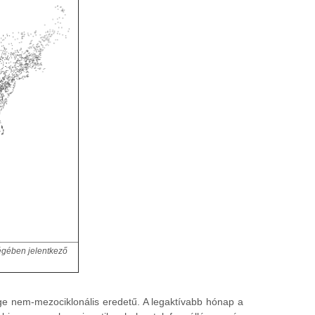
égében jelentkező
ége nem-mezociklonális eredetű. A legaktívabb hónap a