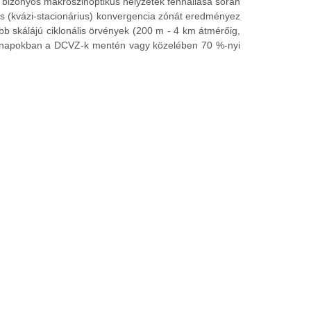
y bizonyos makroszinoptikus helyzetek fennállása során
tós (kvázi-stacionárius) konvergencia zónát eredményez
 skálájú ciklonális örvények (200 m - 4 km átmérőig,
si hónapokban a DCVZ-k mentén vagy közelében 70 %-nyi