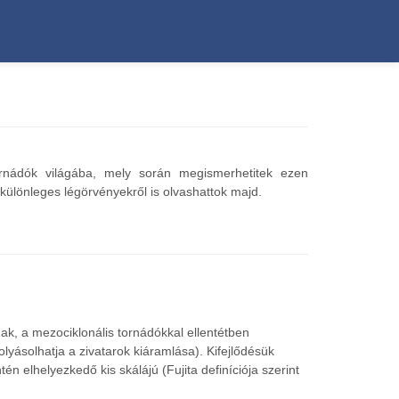
ornádók világába, mely során megismerhetitek ezen
 különleges légörvényekről is olvashattok majd.
ak, a mezociklonális tornádókkal ellentétben
yásolhatja a zivatarok kiáramlása). Kifejlődésük
n elhelyezkedő kis skálájú (Fujita definíciója szerint