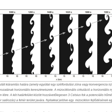
ált kiáramlás határa (amely egyúttal egy szélfordulási zóna vagy konvergencia is
ozatának horizontális keresztmetszete. A mizociklonális cirkuláció a horizontális nyí
létre. A két határfelület között hozzávetőlegesen 3 Celsius fok a potenciális hőm
ér satírozás) a fehér terület javára. Nyilakkal jelölve egy mizociklon fejlődésének e