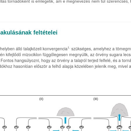
lás tornádóként is emlegetik, ám e megnevezés nem túl szerencsés, hi
akulásának feltételei
1.
elyben álló talajközeli konvergencia
szükséges, amelyhez a tömegmeg
ntén kifejlődő mizociklon függőlegesen megnyúlik, az örvény sugara
. Fontos hangsúlyozni, hogy az örvény a talajról terjed felfelé, és a 
ornádókhoz hasonlóan először a felhő alapja közelében jelenik meg, miv