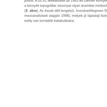
június. A DCVZ felfedezése az 1981-es Denver környéki
a környék topográfiai viszonyai olyan áramlást módosí
(
5. ábra
). Az észak-déli tengelyű, hozzávetőlegesen
mezoanalízisek alapján 1998), melyek jó táptalajt bi
esély van tornádók kialakulására.