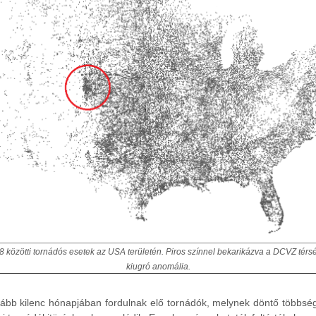
közötti tornádós esetek az USA területén. Piros színnel bekarikázva a DCVZ térs
kiugró anomália.
alább kilenc hónapjában fordulnak elő tornádók, melynek döntő többs