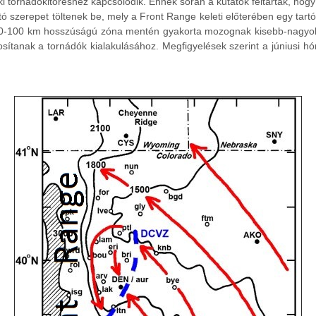
 tornádókitöréshez kapcsolódik. Ennek során a kutatók feltárták, hog
tó szerepet töltenek be, mely a Front Range keleti előterében egy tar
 50-100 km hosszúságú zóna mentén gyakorta mozognak kisebb-nagyobb
ztosítanak a tornádók kialakulásához. Megfigyelések szerint a júniu