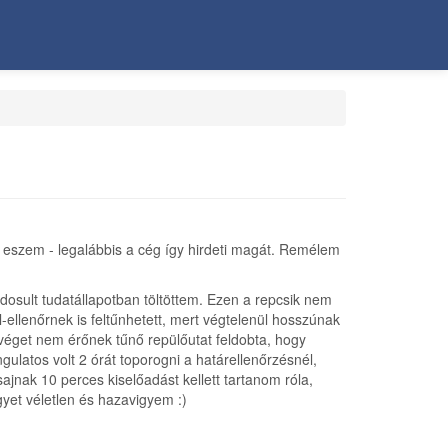
 eszem - legalábbis a cég így hirdeti magát. Remélem
ódosult tudatállapotban töltöttem. Ezen a repcsik nem
-ellenőrnek is feltűnhetett, mert végtelenül hosszúnak
 véget nem érőnek tűnő repülőutat feldobta, hogy
ngulatos volt 2 órát toporogni a határellenőrzésnél,
jnak 10 perces kiselőadást kellett tartanom róla,
yet véletlen és hazavigyem :)