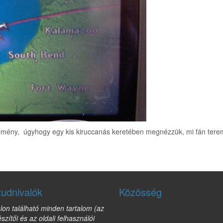
emény, úgyhogy egy kis kiruccanás keretében megnézzük, mi fán terem
tudnivalók
Közösség
lon található minden tartalom (az
észítői és az oldali felhasználói