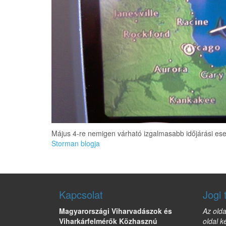
Május 4-re nemigen várható izgalmasabb időjárási es
Storman blogja
Kapcsolat
Jogi 
Magyarországi Viharvadászok és
Az olda
Viharkárfelmérők Közhasznú
oldal k