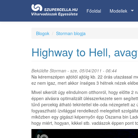
Ugrás
a
Főoldal
Modellek
tartalomra
Blogok
Storman blogja
Highway to Hell, avag
Beküldte
Storman
- sze, 05/04/2011 - 06:44
Na kéremszépen ajtótól ajtóig kb. 22 órás utazással 
ez nem igaz, mert akkor ínséges 3 hétnek nézek elébe
Mivel sikerült úgy elindulnom otthonról, hogy előtte 2
éppen alvásra optimalizált ülésszerkezete sem segített
tűnő percekig átható tekintettel ide-oda nézegetett a
fogyasztható ízvilággal rendelkező melegételt szolgálta
miközben egy gigászi képernyőn épp Oszama bin Laden-r
hogy miért, hogyan, kikkel stb. vadászok éppen pont t