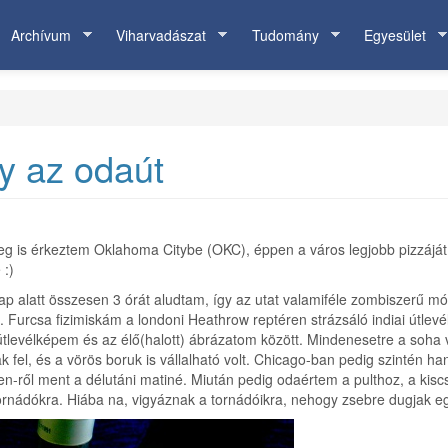
Archívum
Viharvadászat
Tudomány
Egyesület
y az odaút
meg is érkeztem Oklahoma Citybe (OKC), éppen a város legjobb pizzáját
 :)
 nap alatt összesen 3 órát aludtam, így az utat valamiféle zombiszerű m
. Furcsa fizimiskám a londoni Heathrow reptéren strázsáló indiai útlevél
z útlevélképem és az élő(halott) ábrázatom között. Mindenesetre a soha
k fel, és a vörös boruk is vállalható volt. Chicago-ban pedig szintén ha
ől ment a délutáni matiné. Miután pedig odaértem a pulthoz, a kiscsa
ornádókra. Hiába na, vigyáznak a tornádóikra, nehogy zsebre dugjak eg