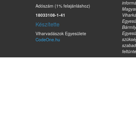
informá
Adószám (1% felajánláshoz)
Magyar
18033108-1-41
Vihark
Egyesül
Készítette
Bármil
Egyesül
Viharvadászok Egyesülete
szükség
CodeOne.hu
szabad
feltünt