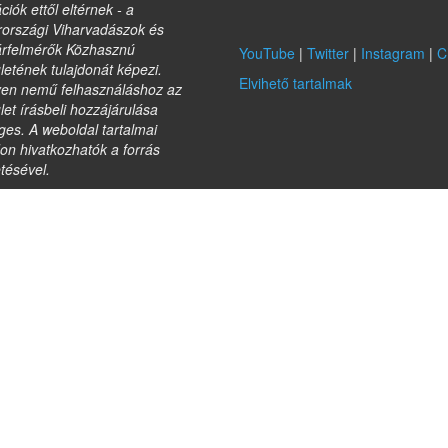
ciók ettől eltérnek - a
országi Viharvadászok és
árfelmérők Közhasznú
YouTube
|
Twitter
|
Instagram
|
C
etének tulajdonát képezi.
Elvihető tartalmak
yen nemű felhasználáshoz az
et írásbeli hozzájárulása
es. A weboldal tartalmai
on hivatkozhatók a forrás
etésével.