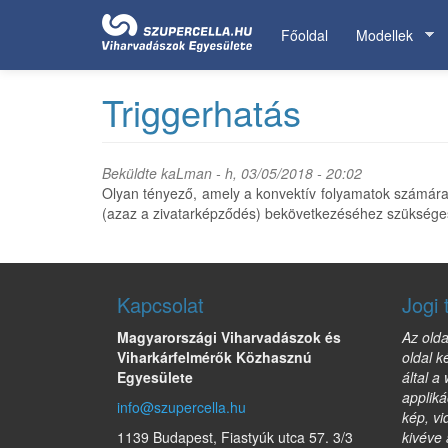
Ugrás
a
Főoldal
Modellek
tartalomra
Triggerhatás
Beküldte
kaLman
- h, 03/05/2018 - 20:02
Olyan tényező, amely a konvektív folyamatok számára 
(azaz a zivatarképződés) bekövetkezéséhez szükséges
Kapcsolat
Jogi 
Magyarországi Viharvadászok és
Az olda
Viharkárfelmérők Közhasznú
oldal k
Egyesülete
által a
appliká
info@szupercella.hu
kép, vi
1139 Budapest, Fiastyúk utca 57. 3/3
kivéve 