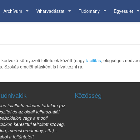
Archívum
Viharvadászat
Tudomány
Egyesület
kedvező környezeti feltételek között (nagy
labilitás
, elégséges nedves
. Szokás emelőhatásként is hivatkozni rá.
tudnivalók
Közösség
lon található minden tartalom (az
észítői és az oldali felhasználói
 weboldalon vagy a mobil
ciókon keresztül feltöltött szöveg,
deó, mérési eredmény, stb.) -
ahol a feltüntetett