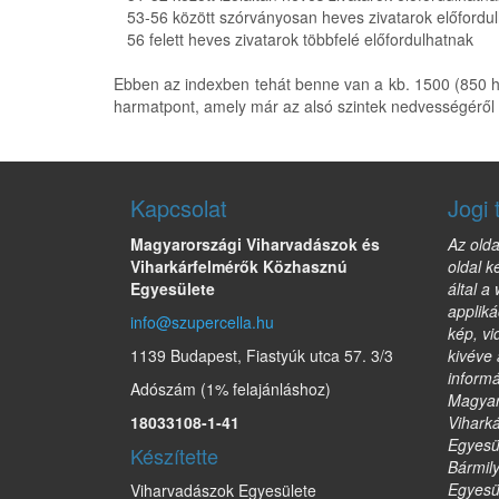
53-56 között szórványosan heves zivatarok előfordu
56 felett heves zivatarok többfelé előfordulhatnak
Ebben az indexben tehát benne van a kb. 1500 (850 hPa)
harmatpont, amely már az alsó szintek nedvességéről i
Kapcsolat
Jogi 
Magyarországi Viharvadászok és
Az olda
Viharkárfelmérők Közhasznú
oldal k
Egyesülete
által a
appliká
info@szupercella.hu
kép, vi
1139 Budapest, Fiastyúk utca 57. 3/3
kivéve 
informá
Adószám (1% felajánláshoz)
Magyar
18033108-1-41
Vihark
Egyesül
Készítette
Bármil
Egyesül
Viharvadászok Egyesülete