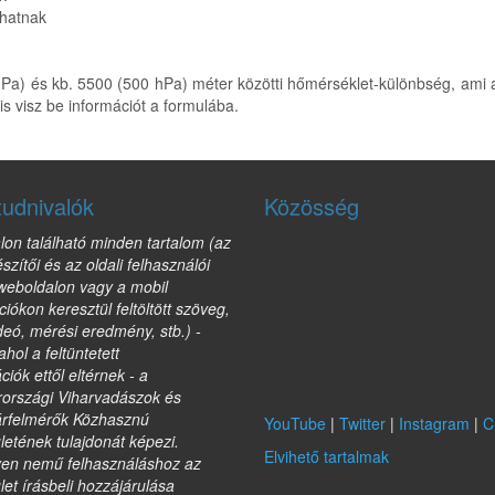
lhatnak
 és kb. 5500 (500 hPa) méter közötti hőmérséklet-különbség, ami a lég
s visz be információt a formulába.
tudnivalók
Közösség
lon található minden tartalom (az
észítői és az oldali felhasználói
 weboldalon vagy a mobil
ciókon keresztül feltöltött szöveg,
deó, mérési eredmény, stb.) -
ahol a feltüntetett
ciók ettől eltérnek - a
országi Viharvadászok és
árfelmérők Közhasznú
YouTube
|
Twitter
|
Instagram
|
C
etének tulajdonát képezi.
Elvihető tartalmak
yen nemű felhasználáshoz az
et írásbeli hozzájárulása