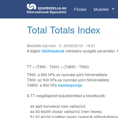
Ugrás
a
Főoldal
Modellek
tartalomra
Total Totals Index
Beküldte
kaLman
- h, 03/05/2018 - 19:51
A légkör
labilitásának
mérésére szolgáló paraméter. Az
TT = (T850 - T500) + (Td850 - T500)
T850: a 850 hPa-os nyomási szint hőmérséklete
T500: az 500 hPa-os nyomási szint hőmérséklete
Td850: a 850 hPa
harmatpontja
A TT megállapított küszöbértékei a következők:
44 alatt konvekció nem valószínű
44-50 között zivatar valószínű (nem heves)
51-52 között izoláltan heves zivatarok előfordulhatna