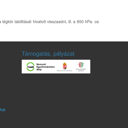
kör labilitását hivatott visszaadni, ill. a 850 hPa- os
Támogatás, pályázat
hat