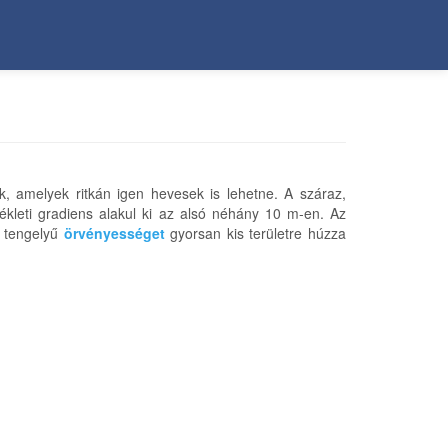
ek, amelyek ritkán igen hevesek is lehetne. A száraz,
ékleti gradiens alakul ki az alsó néhány 10 m-en. Az
s tengelyű
örvényességet
gyorsan kis területre húzza