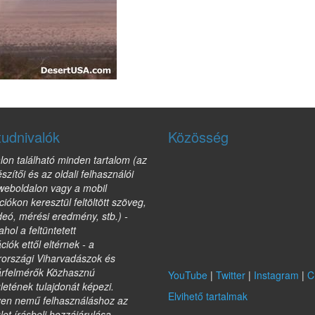
tudnivalók
Közösség
lon található minden tartalom (az
észítői és az oldali felhasználói
 weboldalon vagy a mobil
ciókon keresztül feltöltött szöveg,
deó, mérési eredmény, stb.) -
ahol a feltüntetett
ciók ettől eltérnek - a
országi Viharvadászok és
árfelmérők Közhasznú
YouTube
|
Twitter
|
Instagram
|
C
etének tulajdonát képezi.
Elvihető tartalmak
yen nemű felhasználáshoz az
et írásbeli hozzájárulása