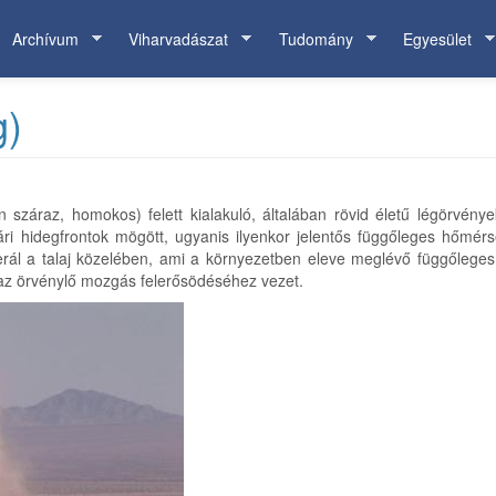
Archívum
Viharvadászat
Tudomány
Egyesület
g)
n száraz, homokos) felett kialakuló, általában rövid életű légörvény
ri hidegfrontok mögött, ugyanis ilyenkor jelentős függőleges hőmérs
erál a talaj közelében, ami a környezetben eleve meglévő függőlege
z örvénylő mozgás felerősödéséhez vezet.