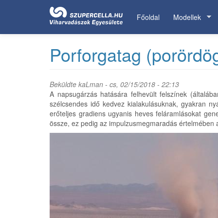
Ugrás
a
Főoldal
Modellek
tartalomra
Porforgatag (porördö
Beküldte
kaLman
- cs, 02/15/2018 - 22:13
A napsugárzás hatására felhevült felszínek (általába
szélcsendes idő kedvez kialakulásuknak, gyakran nyá
erőteljes gradiens ugyanis heves feláramlásokat gen
össze, ez pedig az impulzusmegmaradás értelmében a