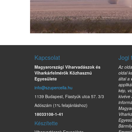
Kapcsolat
Jogi 
Magyarországi Viharvadászok és
Az olda
Viharkárfelmérők Közhasznú
oldal k
Egyesülete
által a
appliká
info@szupercella.hu
kép, vi
1139 Budapest, Fiastyúk utca 57. 3/3
kivéve 
informá
Adószám (1% felajánláshoz)
Magyar
18033108-1-41
Vihark
Egyesül
Készítette
Bármil
Egyesül