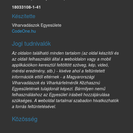
18033108-1-41
Készítette
Viharvadászok Egyesülete
CodeOne.hu
Jogi tudnivalók
Az oldalon található minden tartalom (az oldal készítői és
az oldali felhasználói által a weboldalon vagy a mobil
applikációkon keresztül feltöltött szöveg, kép, videó,
mérési eredmény, stb.) - kivéve ahol a feltüntetett
információk ettől eltérnek - a Magyarországi
Viharvadászok és Viharkárfelmérők Közhasznú
Egyesületének tulajdonát képezi. Bármilyen nemű
felhasználáshoz az Egyesület írásbeli hozzájárulása
szükséges. A weboldal tartalmai szabadon hivatkozhatók
a forrás feltüntetésével.
Közösség