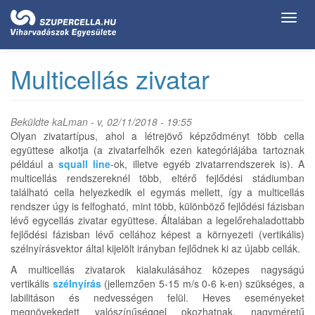
Ugrás
Toggl
a
navig
tartalomra
Multicellás zivatar
Beküldte
kaLman
- v, 02/11/2018 - 19:55
Olyan zivatartípus, ahol a létrejövő képződményt több cella
együttese alkotja (a zivatarfelhők ezen kategóriájába tartoznak
például a
squall line
-ok, illetve egyéb zivatarrendszerek is). A
multicellás rendszereknél több, eltérő fejlődési stádiumban
található cella helyezkedik el egymás mellett, így a multicellás
rendszer úgy is felfogható, mint több, különböző fejlődési fázisban
lévő egycellás zivatar együttese. Általában a legelőrehaladottabb
fejlődési fázisban lévő cellához képest a környezeti (vertikális)
szélnyírásvektor által kijelölt irányban fejlődnek ki az újabb cellák.
A multicellás zivatarok kialakulásához közepes nagyságú
vertikális
szélnyírás
(jellemzően 5-15 m/s 0-6 k-en) szükséges, a
labilitáson és nedvességen felül. Heves eseményeket
megnövekedett valószínűséggel okozhatnak, nagyméretű