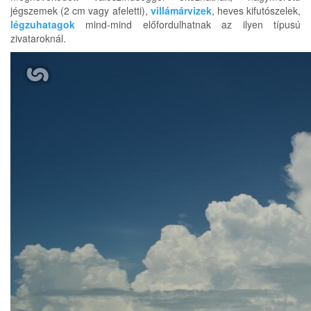
jégszemek (2 cm vagy afeletti),
villámárvizek
, heves kifutószelek,
légzuhatagok
mind-mind előfordulhatnak az ilyen típusú
zivataroknál.