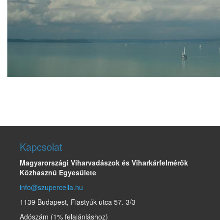
Kapcsolat
Magyarországi Viharvadászok és Viharkárfelmérők
Közhasznú Egyesülete
info@szupercella.hu
1139 Budapest, Fiastyúk utca 57. 3/3
Adószám (1% felajánláshoz)