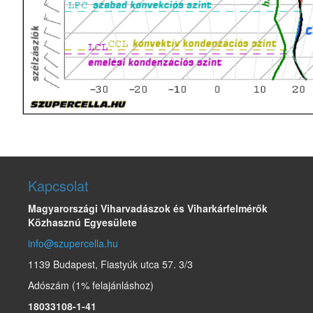
Kapcsolat
Magyarországi Viharvadászok és Viharkárfelmérők
Közhasznú Egyesülete
info@szupercella.hu
1139 Budapest, Fiastyúk utca 57. 3/3
Adószám (1% felajánláshoz)
18033108-1-41