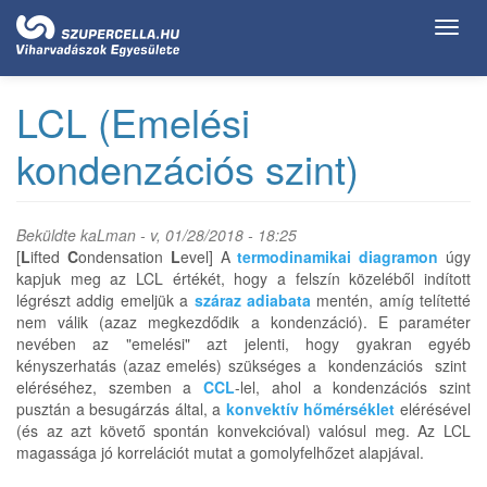
Ugrás
Toggl
a
navig
tartalomra
LCL (Emelési
kondenzációs szint)
Beküldte
kaLman
- v, 01/28/2018 - 18:25
[
L
ifted
C
ondensation
L
evel] A
termodinamikai diagramon
úgy
kapjuk meg az LCL értékét, hogy a felszín közeléből indított
légrészt addig emeljük a
száraz adiabata
mentén, amíg telítetté
nem válik (azaz megkezdődik a kondenzáció). E paraméter
nevében az "emelési" azt jelenti, hogy gyakran egyéb
kényszerhatás (azaz emelés) szükséges a kondenzációs szint
eléréséhez, szemben a
CCL
-lel, ahol a kondenzációs szint
pusztán a besugárzás által, a
konvektív hőmérséklet
elérésével
(és az azt követő spontán konvekcióval) valósul meg. Az LCL
magassága jó korrelációt mutat a gomolyfelhőzet alapjával.