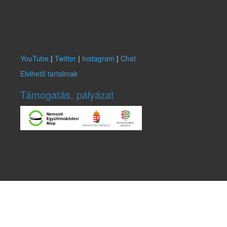
YouTube
|
Twitter
|
Instagram
|
Chat
Elvihető tartalmak
Támogatás, pályázat