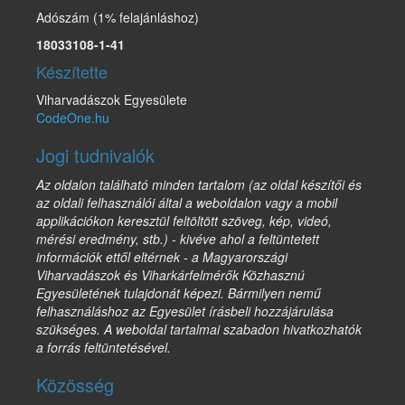
Adószám (1% felajánláshoz)
18033108-1-41
Készítette
Viharvadászok Egyesülete
CodeOne.hu
Jogi tudnivalók
Az oldalon található minden tartalom (az oldal készítői és
az oldali felhasználói által a weboldalon vagy a mobil
applikációkon keresztül feltöltött szöveg, kép, videó,
mérési eredmény, stb.) - kivéve ahol a feltüntetett
információk ettől eltérnek - a Magyarországi
Viharvadászok és Viharkárfelmérők Közhasznú
Egyesületének tulajdonát képezi. Bármilyen nemű
felhasználáshoz az Egyesület írásbeli hozzájárulása
szükséges. A weboldal tartalmai szabadon hivatkozhatók
a forrás feltüntetésével.
Közösség