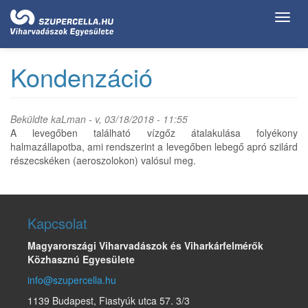
Ugrás
Toggl
a
navig
tartalomra
Kondenzáció
Beküldte
kaLman
- v, 03/18/2018 - 11:55
A levegőben található vízgőz átalakulása folyékony
halmazállapotba, ami rendszerint a levegőben lebegő apró szilárd
részecskéken (aeroszolokon) valósul meg.
Kapcsolat
Magyarországi Viharvadászok és Viharkárfelmérők
Közhasznú Egyesülete
info@szupercella.hu
1139 Budapest, Fiastyúk utca 57. 3/3