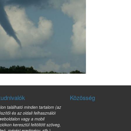
tudnivalók
Közösség
lon található minden tartalom (az
észítői és az oldali felhasználói
 weboldalon vagy a mobil
ciókon keresztül feltöltött szöveg,
deó, mérési eredmény, stb.) -