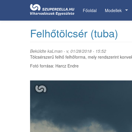
Ugrás
a
Főoldal
Modellek
tartalomra
Felhőtölcsér (tuba)
Beküldte
kaLman
- v, 01/28/2018 - 15:52
Tölcsérszerű felhő felhőforma, mely rendszerint konvek
Fotó forrása: Harcz Endre