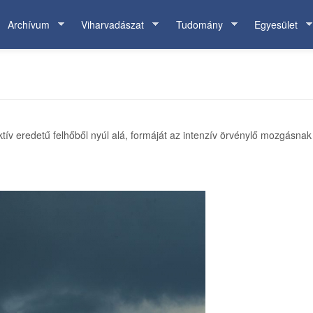
Archívum
Viharvadászat
Tudomány
Egyesület
tív eredetű felhőből nyúl alá, formáját az intenzív örvénylő mozgásnak 