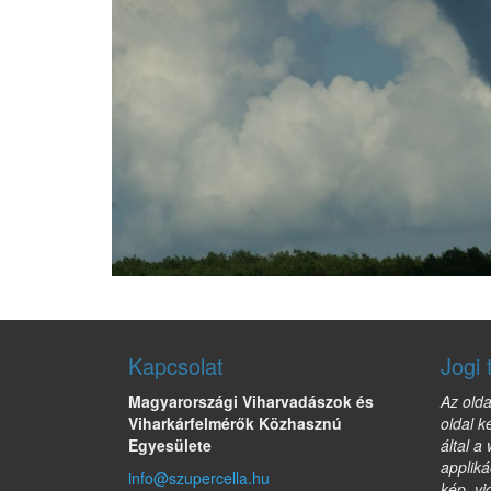
Kapcsolat
Jogi 
Magyarországi Viharvadászok és
Az olda
Viharkárfelmérők Közhasznú
oldal k
Egyesülete
által a
appliká
info@szupercella.hu
kép, vi