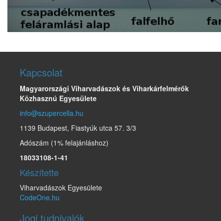
Kapcsolat
Magyarországi Viharvadászok és Viharkárfelmérők
Közhasznú Egyesülete
info@szupercella.hu
1139 Budapest, Fiastyúk utca 57. 3/3
Adószám (1% felajánláshoz)
18033108-1-41
Készítette
Viharvadászok Egyesülete
CodeOne.hu
Jogi tudnivalók