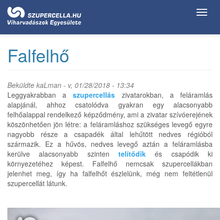
Ugrás
Toggl
a
navig
tartalomra
Falfelhő
Beküldte
kaLman
- v, 01/28/2018 - 13:34
Leggyakrabban a
szupercellás
zivatarokban, a feláramlás
alapjánál, ahhoz csatolódva gyakran egy alacsonyabb
felhőalappal rendelkező képződmény, ami a zivatar szívóerejének
köszönhetően jön létre: a feláramláshoz szükséges levegő egyre
nagyobb része a csapadék által lehűtött nedves régióból
származik. Ez a hűvös, nedves levegő aztán a feláramlásba
kerülve alacsonyabb szinten
telítődik
és csapódik ki
környezetéhez képest. Falfelhő nemcsak szupercellákban
jelenhet meg, így ha falfelhőt észlelünk, még nem feltétlenül
szupercellát látunk.