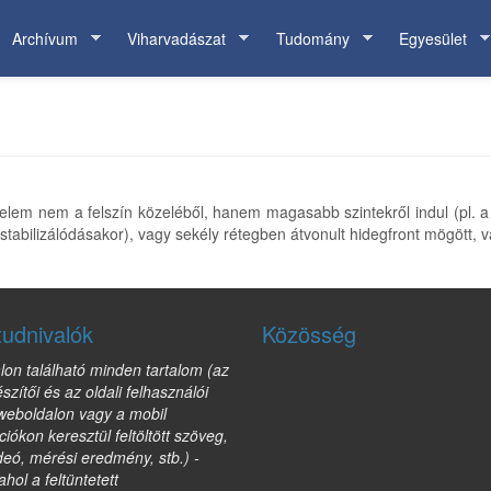
Archívum
Viharvadászat
Tudomány
Egyesület
gelem nem a felszín közeléből, hanem magasabb szintekről indul (pl. a ha
k stabilizálódásakor), vagy sekély rétegben átvonult hidegfront mögött,
tudnivalók
Közösség
lon található minden tartalom (az
észítői és az oldali felhasználói
 weboldalon vagy a mobil
ciókon keresztül feltöltött szöveg,
deó, mérési eredmény, stb.) -
ahol a feltüntetett