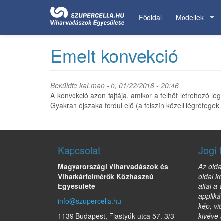
Ugrás
a
Főoldal
Modellek
tartalomra
Emelt konvekció
Beküldte
kaLman
- h, 01/22/2018 - 20:46
A konvekció azon fajtája, amikor a felhőt létrehozó lé
Gyakran éjszaka fordul elő (a felszín közeli légrétege
Kapcsolat
Jogi 
Magyarországi Viharvadászok és
Az olda
Viharkárfelmérők Közhasznú
oldal k
Egyesülete
által a
appliká
info@szupercella.hu
kép, vi
1139 Budapest, Fiastyúk utca 57. 3/3
kivéve 