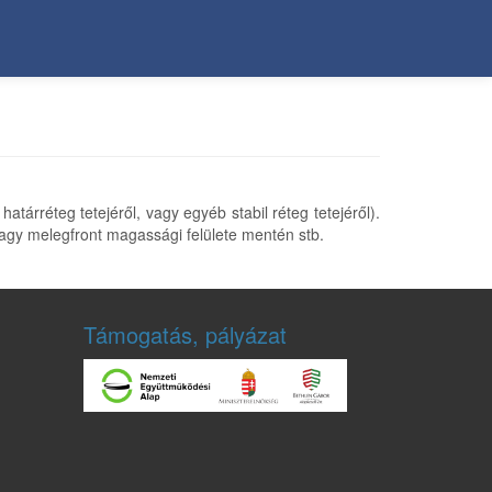
tárréteg tetejéről, vagy egyéb stabil réteg tetejéről).
 vagy melegfront magassági felülete mentén stb.
Támogatás, pályázat