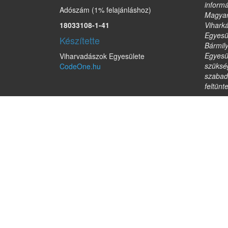
informá
Adószám (1% felajánláshoz)
Magyar
18033108-1-41
Vihark
Egyesül
Készítette
Bármil
Egyesül
Viharvadászok Egyesülete
szükség
CodeOne.hu
szabad
feltünt