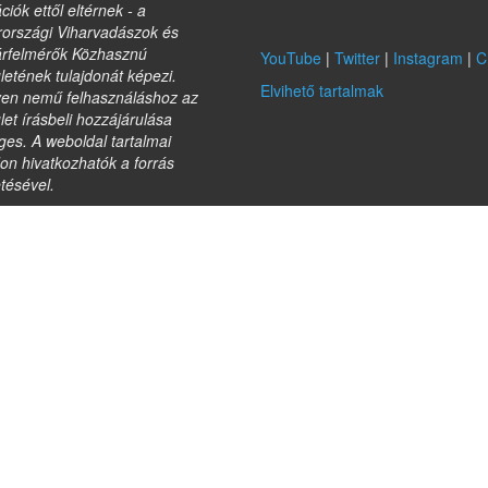
ciók ettől eltérnek - a
országi Viharvadászok és
árfelmérők Közhasznú
YouTube
|
Twitter
|
Instagram
|
C
etének tulajdonát képezi.
Elvihető tartalmak
yen nemű felhasználáshoz az
et írásbeli hozzájárulása
es. A weboldal tartalmai
on hivatkozhatók a forrás
etésével.