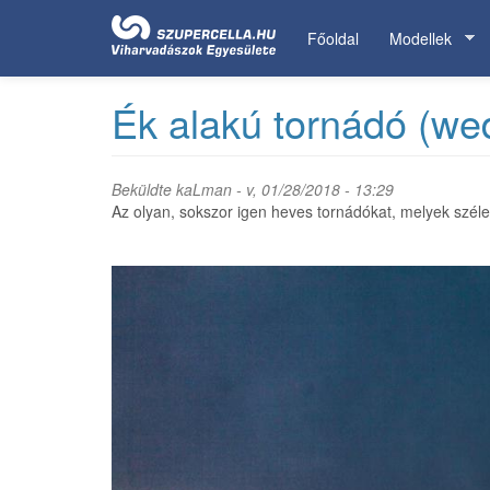
Ugrás
a
Főoldal
Modellek
tartalomra
Ék alakú tornádó (we
Beküldte
kaLman
- v, 01/28/2018 - 13:29
Az olyan, sokszor igen heves tornádókat, melyek szé