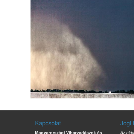
Kapcsolat
Jogi 
Magyarországi Viharvadászok és
Az olda