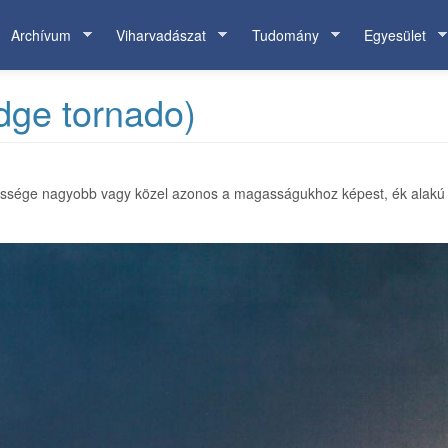
Archívum
Viharvadászat
Tudomány
Egyesület
dge tornado)
lessége nagyobb vagy közel azonos a magasságukhoz képest, ék alakú