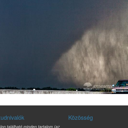
tudnivalók
Közösség
lon található minden tartalom (az