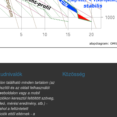
tudnivalók
Közösség
lon található minden tartalom (az
észítői és az oldali felhasználói
 weboldalon vagy a mobil
ciókon keresztül feltöltött szöveg,
deó, mérési eredmény, stb.) -
ahol a feltüntetett
ciók ettől eltérnek - a