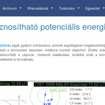
Archívum
Viharvadászat
Tudomány
Egyesület
nosítható potenciális energ
abilitás
egyik gyakori mérőszáma, aminek segítségével megbecsülhetjük 
s alatt a környezete összesen mekkora munkát végezhet. Értéke a
alószínűbb a záporok, zivatarok kialakulása, továbbá ezek a kon
tételek is fennállnak).