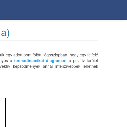
ia)
egy adott pont fölötti légoszlopban, hogy egy felfelé
rányos a
termodinamikai diagramon
a pozitív terület
vektív képződmények annál intenzívebbek lehetnek