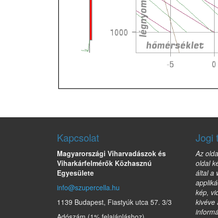
Kapcsolat
Jogi 
Magyarországi Viharvadászok és
Az olda
Viharkárfelmérők Közhasznú
oldal k
Egyesülete
által a
appliká
info@szupercella.hu
kép, vi
1139 Budapest, Fiastyúk utca 57. 3/3
kivéve 
informá
Adószám (1% felajánláshoz)