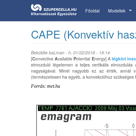
Ugrás
a
Főoldal
Modellek
tartalomra
CAPE (Konvektív hasz
Beküldte
kaLman
- h, 01/22/2018 - 19:14
[
C
onvective
A
vailable
P
otential
E
nergy] A
légköri inst
elmozduló légelemen a teljes vertikális elmozdulá
nagyságával. Minél nagyobb ez az érték, annál v
(természetesen ha egyéb, a konvekcióhoz szükséges fel
Forrás: met.hu