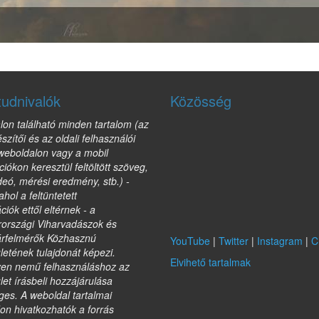
tudnivalók
Közösség
lon található minden tartalom (az
észítői és az oldali felhasználói
 weboldalon vagy a mobil
ciókon keresztül feltöltött szöveg,
deó, mérési eredmény, stb.) -
ahol a feltüntetett
ciók ettől eltérnek - a
országi Viharvadászok és
árfelmérők Közhasznú
YouTube
|
Twitter
|
Instagram
|
C
etének tulajdonát képezi.
Elvihető tartalmak
yen nemű felhasználáshoz az
et írásbeli hozzájárulása
es. A weboldal tartalmai
on hivatkozhatók a forrás