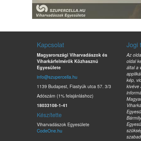
Kapcsolat
Jogi 
Magyarországi Viharvadászok és
Az olda
Viharkárfelmérők Közhasznú
oldal k
Egyesülete
által a
appliká
info@szupercella.hu
kép, vi
1139 Budapest, Fiastyúk utca 57. 3/3
kivéve 
informá
Adószám (1% felajánláshoz)
Magyar
18033108-1-41
Vihark
Egyesül
Készítette
Bármil
Egyesül
Viharvadászok Egyesülete
szükség
CodeOne.hu
szabad