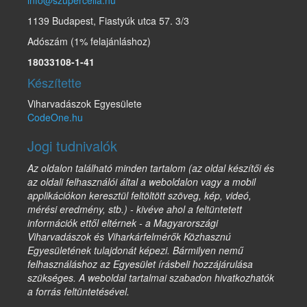
1139 Budapest, Fiastyúk utca 57. 3/3
Adószám (1% felajánláshoz)
18033108-1-41
Készítette
Viharvadászok Egyesülete
CodeOne.hu
Jogi tudnivalók
Az oldalon található minden tartalom (az oldal készítői és
az oldali felhasználói által a weboldalon vagy a mobil
applikációkon keresztül feltöltött szöveg, kép, videó,
mérési eredmény, stb.) - kivéve ahol a feltüntetett
információk ettől eltérnek - a Magyarországi
Viharvadászok és Viharkárfelmérők Közhasznú
Egyesületének tulajdonát képezi. Bármilyen nemű
felhasználáshoz az Egyesület írásbeli hozzájárulása
szükséges. A weboldal tartalmai szabadon hivatkozhatók
a forrás feltüntetésével.