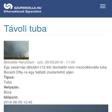
Ugrás
Toggl
a
navig
tartalomra
Távoli tuba
Beküldte
HenzDani
- szo, 05/05/2018 - 11:50
Egy vasárnap délutáni (12:49) távolabbi nem mezociklonális tuba
Búcstól DNy-ra egy fejlődő zivatarfelhő alján.
Típus:
Tuba
Helyszín:
Búcs
Időpont:
2016-06-05 12:45