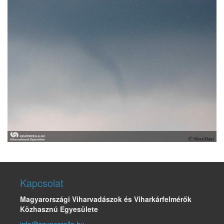
Kapcsolat
Magyarországi Viharvadászok és Viharkárfelmérők
Közhasznú Egyesülete
info@szupercella.hu