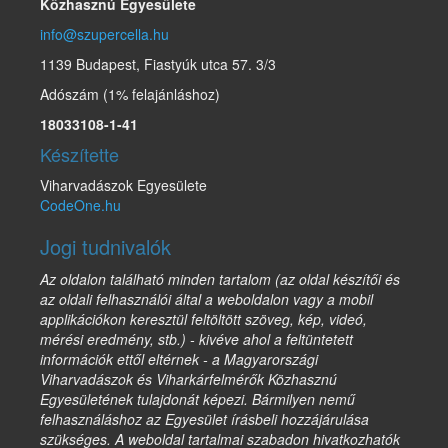
Közhasznú Egyesülete
info@szupercella.hu
1139 Budapest, Fiastyúk utca 57. 3/3
Adószám (1% felajánláshoz)
18033108-1-41
Készítette
Viharvadászok Egyesülete
CodeOne.hu
Jogi tudnivalók
Az oldalon található minden tartalom (az oldal készítői és
az oldali felhasználói által a weboldalon vagy a mobil
applikációkon keresztül feltöltött szöveg, kép, videó,
mérési eredmény, stb.) - kivéve ahol a feltüntetett
információk ettől eltérnek - a Magyarországi
Viharvadászok és Viharkárfelmérők Közhasznú
Egyesületének tulajdonát képezi. Bármilyen nemű
felhasználáshoz az Egyesület írásbeli hozzájárulása
szükséges. A weboldal tartalmai szabadon hivatkozhatók