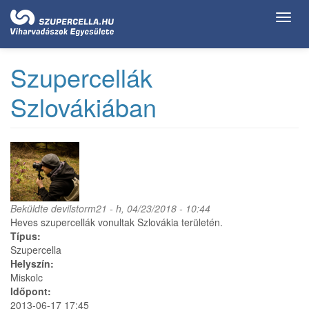
Ugrás
Toggl
a
navig
tartalomra
Szupercellák
Szlovákiában
Beküldte
devilstorm21
- h, 04/23/2018 - 10:44
Heves szupercellák vonultak Szlovákia területén.
Típus:
Szupercella
Helyszín:
Miskolc
Időpont:
2013-06-17 17:45