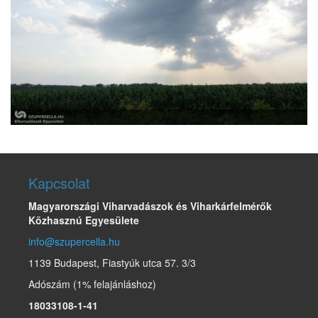
Kapcsolat
Magyarországi Viharvadászok és Viharkárfelmérők
Közhasznú Egyesülete
info@szupercella.hu
1139 Budapest, Fiastyúk utca 57. 3/3
Adószám (1% felajánláshoz)
18033108-1-41