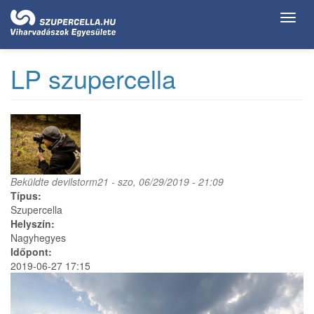
Ugrás
Toggl
a
navig
tartalomra
LP szupercella
Beküldte
devilstorm21
- szo, 06/29/2019 - 21:09
Típus:
Szupercella
Helyszín:
Nagyhegyes
Időpont:
2019-06-27 17:15