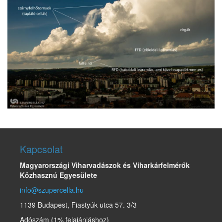
Kapcsolat
Magyarországi Viharvadászok és Viharkárfelmérők
Közhasznú Egyesülete
info@szupercella.hu
1139 Budapest, Fiastyúk utca 57. 3/3
Adószám (1% felajánláshoz)