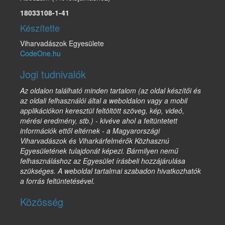
18033108-1-41
Készítette
Viharvadászok Egyesülete
CodeOne.hu
Jogi tudnivalók
Az oldalon található minden tartalom (az oldal készítői és
az oldali felhasználói által a weboldalon vagy a mobil
applikációkon keresztül feltöltött szöveg, kép, videó,
mérési eredmény, stb.) - kivéve ahol a feltüntetett
információk ettől eltérnek - a Magyarországi
Viharvadászok és Viharkárfelmérők Közhasznú
Egyesületének tulajdonát képezi. Bármilyen nemű
felhasználáshoz az Egyesület írásbeli hozzájárulása
szükséges. A weboldal tartalmai szabadon hivatkozhatók
a forrás feltüntetésével.
Közösség