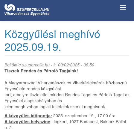
Ugrás
Toggl
a
navig
tartalomra
Közgyűlési meghívó
2025.09.19.
Beküldte
szupercella.hu
- k, 09/02/2025 - 08:50
Tisztelt Rendes és Pártoló Tagjaink!
A Magyarországi Viharvadászok és Viharkárfelmérők Közhasznú
Egyesülete rendes közgyűlést
tart, amelyre tisztelettel minden Rendes Tagot és Pártoló Tagot az
Egyesület alapszabályában és
jelen meghívóban foglalt feltételek szerint meghívunk.
A közgyűlés időpontja:
2025. szeptember 19., 17.00 óra
A közgyűlés helyszíne
: Jégkert, 1027 Budapest, Bakfark Bálint
u. 2.