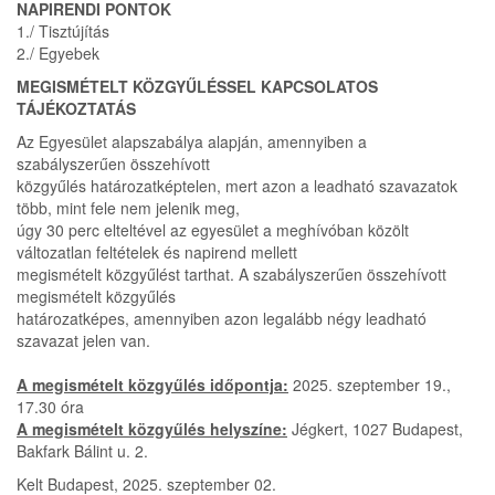
NAPIRENDI PONTOK
1./ Tisztújítás
2./ Egyebek
MEGISMÉTELT KÖZGYŰLÉSSEL KAPCSOLATOS
TÁJÉKOZTATÁS
Az Egyesület alapszabálya alapján, amennyiben a
szabályszerűen összehívott
közgyűlés határozatképtelen, mert azon a leadható szavazatok
több, mint fele nem jelenik meg,
úgy 30 perc elteltével az egyesület a meghívóban közölt
változatlan feltételek és napirend mellett
megismételt közgyűlést tarthat. A szabályszerűen összehívott
megismételt közgyűlés
határozatképes, amennyiben azon legalább négy leadható
szavazat jelen van.
A megismételt közgyűlés időpontja:
2025. szeptember 19.,
17.30 óra
A megismételt közgyűlés helyszíne:
Jégkert, 1027 Budapest,
Bakfark Bálint u. 2.
Kelt Budapest, 2025. szeptember 02.