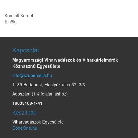
Komjáti Kornél
Elnök
Kapcsolat
Magyarországi Viharvadászok és Viharkárfelmérők
Közhasznú Egyesülete
info@szupercella.hu
1139 Budapest, Fiastyúk utca 57. 3/3
Adószám (1% felajánláshoz)
18033108-1-41
Készítette
Viharvadászok Egyesülete
CodeOne.hu