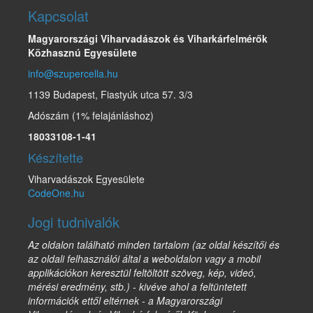
Kapcsolat
Magyarországi Viharvadászok és Viharkárfelmérők
Közhasznú Egyesülete
info@szupercella.hu
1139 Budapest, Fiastyúk utca 57. 3/3
Adószám (1% felajánláshoz)
18033108-1-41
Készítette
Viharvadászok Egyesülete
CodeOne.hu
Jogi tudnivalók
Az oldalon található minden tartalom (az oldal készítői és
az oldali felhasználói által a weboldalon vagy a mobil
applikációkon keresztül feltöltött szöveg, kép, videó,
mérési eredmény, stb.) - kivéve ahol a feltüntetett
információk ettől eltérnek - a Magyarországi