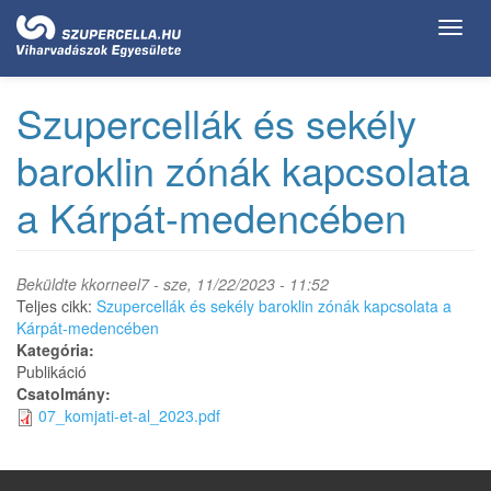
Ugrás
Toggl
a
navig
tartalomra
Szupercellák és sekély
baroklin zónák kapcsolata
a Kárpát-medencében
Beküldte
kkorneel7
- sze, 11/22/2023 - 11:52
Teljes cikk:
Szupercellák és sekély baroklin zónák kapcsolata a
Kárpát-medencében
Kategória:
Publikáció
Csatolmány:
07_komjati-et-al_2023.pdf