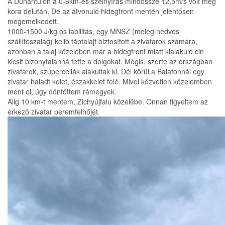
A Dunántúlon a 0-6km-es szélnyírás mindössze 12,5m/s volt még
kora délután, De az átvonuló hidegfront mentén jelentősen
megemelkedett.
1000-1500 J/kg os labilitás, egy MNSZ (meleg nedves
szállítószalag) kellő táptalajt biztosított a zivatarok számára,
azonban a talaj közelében már a hidegfront miatt kialakuló cin
kicsit bizonytalanná tette a dolgokat. Mégis, szerte az országban
zivatarok, szupercellák alakultak ki. Dél körül a Balatonnál egy
zivatar haladt kelet, északkelet felé. Mivel közvetlen közelemben
ment el, úgy döntöttem rámegyek.
Alig 10 km-t mentem, Zichyújfalu közelébe. Onnan figyeltem az
érkező zivatar peremfelhőjét.