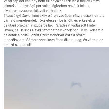
Vasárnap délután egy nem túl egyszerű szituáció mellett (mivel
jelentős mennyiségű por volt a légkörben hazánk felett),
zivatarok, szupercellák volt várhatóak.
Tiszavölgyi Dávid konvektív előrejelzésében részletessen leírta a
várható menetrendet. Tökéletessen be is jött, és érkeztek a
délutáni órákban a szupercellák. Parádésat vadászott Pintér
István, és Hérincs Dávid Szombathely közelében. Mivel kelet felé
haladtak a cellák, ezért Székesfehérvár északi részét
megcéloztam. Sárkeresztes közelében álltam meg, és vártam az
érkező szupercellát.