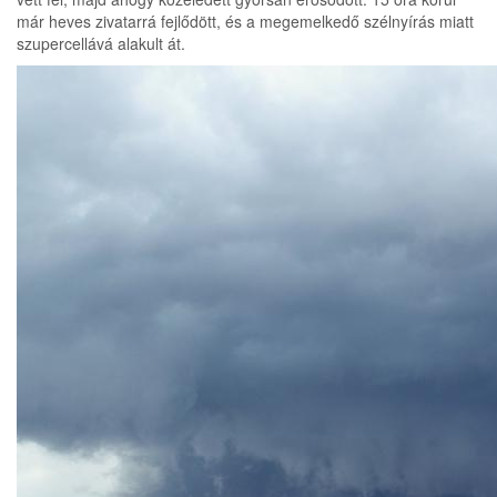
már heves zivatarrá fejlődött, és a megemelkedő szélnyírás miatt
szupercellává alakult át.