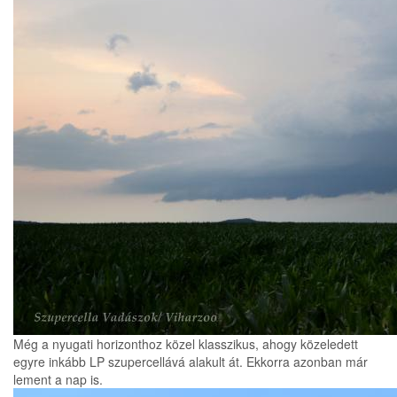
Még a nyugati horizonthoz közel klasszikus, ahogy közeledett
egyre inkább LP szupercellává alakult át. Ekkorra azonban már
lement a nap is.