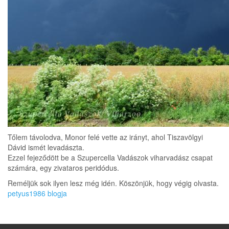
Tőlem távolodva, Monor felé vette az irányt, ahol Tiszavölgyi
Dávid ismét levadászta.
Ezzel fejeződött be a Szupercella Vadászok viharvadász csapat
számára, egy zivataros peridódus.
Reméljük sok ilyen lesz még idén. Köszönjük, hogy végig olvasta.
petyus1986 blogja