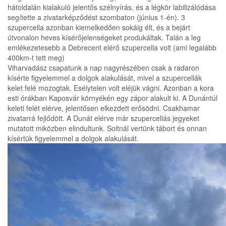
hátoldalán kialakuló jelentős szélnyírás, és a légkör labilizálódása
segítette a zivatarképződést szombaton (június 1-én). 3
szupercella azonban kiemelkedően sokáig élt, és a bejárt
útvonalon heves kísérőjelenségeket produkáltak. Talán a leg
emlékezetesebb a Debrecent elérő szupercella volt (ami legalább
400km-t tett meg)
Viharvadász csapatunk a nap nagyrészében csak a radaron
kísérte figyelemmel a dolgok alakulását, mivel a szupercellák
kelet felé mozogtak. Esélytelen volt eléjük vágni. Azonban a kora
esti órákban Kaposvár környékén egy zápor alakult ki. A Dunántúl
keleti felét elérve, jelentősen elkezdett erősödni. Csakhamar
zivatarrá fejlődött. A Dunát elérve már szupercellás jegyeket
mutatott miközben elindultunk. Soltnál vertünk tábort és onnan
kísértük figyelemmel a dolgok alakulását.