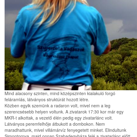
Mind alacsony szinten, mind középszinten kialakuló forgó
feláramlás, látványos struktúrát hozott létre.
Közben egyik szemünk a radaron volt, mivel nem a leg
szerencsésebb helyen voltunk. A zivatarok 17:30 kor már egy
MKR-t alkottak, a vezető élén pedig egy zivatarlánc volt.
Látványos peremfelhője átbukott a dombokon. Nem
maradhattunk, mivel villámárvíz fenyegetett minket. Elindultunk
Simontornya, majd onnan Szabadegyháza felé a zivatarlánc előtt