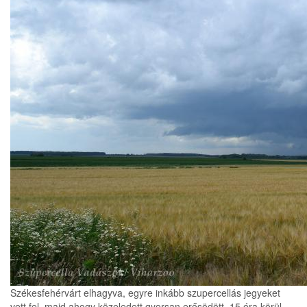
Székesfehérvárt elhagyva, egyre inkább szupercellás jegyeket
vett fel, majd ahogy közeledett gyorsan erősödött. 15 óra körül