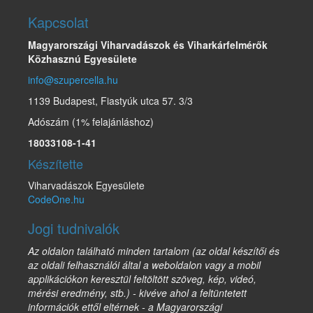
Kapcsolat
Magyarországi Viharvadászok és Viharkárfelmérők
Közhasznú Egyesülete
info@szupercella.hu
1139 Budapest, Fiastyúk utca 57. 3/3
Adószám (1% felajánláshoz)
18033108-1-41
Készítette
Viharvadászok Egyesülete
CodeOne.hu
Jogi tudnivalók
Az oldalon található minden tartalom (az oldal készítői és
az oldali felhasználói által a weboldalon vagy a mobil
applikációkon keresztül feltöltött szöveg, kép, videó,
mérési eredmény, stb.) - kivéve ahol a feltüntetett
információk ettől eltérnek - a Magyarországi