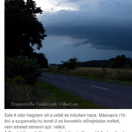
Este 9 után hagytam ott a cellát és indultam haza. Másnapra (10-
én) a szupercella.hu ismét 2-es konvektív előrejelzése mellett,
nem lehetett elmenni szó nélkül.