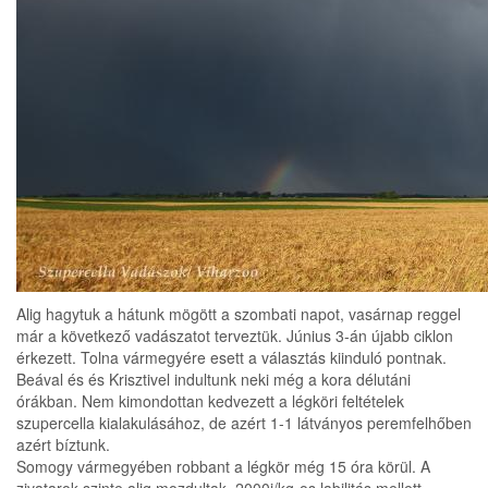
Alig hagytuk a hátunk mögött a szombati napot, vasárnap reggel
már a következő vadászatot terveztük. Június 3-án újabb ciklon
érkezett. Tolna vármegyére esett a választás kiinduló pontnak.
Beával és és Krisztivel indultunk neki még a kora délutáni
órákban. Nem kimondottan kedvezett a légköri feltételek
szupercella kialakulásához, de azért 1-1 látványos peremfelhőben
azért bíztunk.
Somogy vármegyében robbant a légkör még 15 óra körül. A