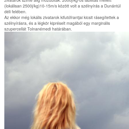
zivatarok szinte alig mozdultak. 2000j/kg-os labilitás mellett
(lokálisan 2500j/kg)10-15m/s között volt a szélnyírás a Dunántúl
déli felében.
Az ekkor még lokális zivatarok kifutófrantjai kicsit rásegítettek a
szélnyírásra, és a légkör kipréselt magából egy marginális
szupercellát Tolnanémedi határában.