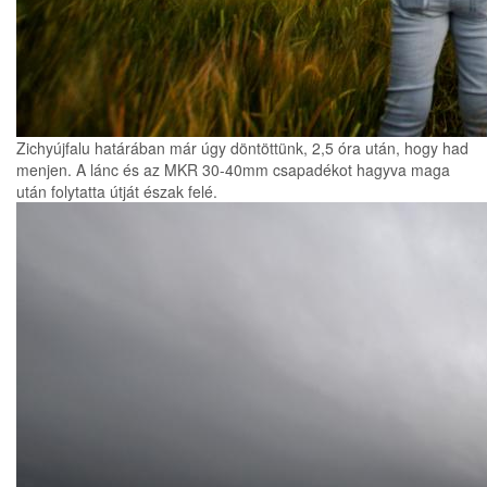
Zichyújfalu határában már úgy döntöttünk, 2,5 óra után, hogy had
menjen. A lánc és az MKR 30-40mm csapadékot hagyva maga
után folytatta útját észak felé.