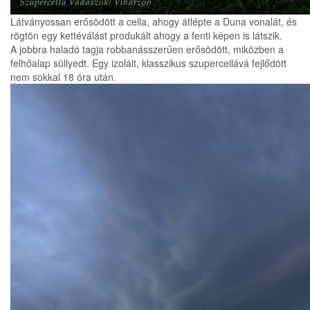
Látványossan erősödött a cella, ahogy átlépte a Duna vonalát, és
rögtön egy kettéválást produkált ahogy a fenti képen is látszik.
A jobbra haladó tagja robbanásszerűen erősödött, miközben a
felhőalap süllyedt. Egy izolált, klasszikus szupercellává fejlődött
nem sokkal 18 óra után.