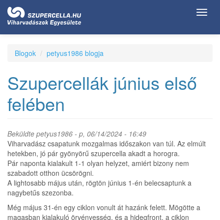
Ugrás
Toggl
a
navig
tartalomra
Blogok
petyus1986 blogja
Szupercellák június első
felében
Beküldte
petyus1986
- p, 06/14/2024 - 16:49
Viharvadász csapatunk mozgalmas időszakon van túl. Az elmúlt
hetekben, jó pár gyönyörű szupercella akadt a horogra.
Pár naponta kialakult 1-1 olyan helyzet, amiért bizony nem
szabadott otthon ücsörögni.
A lightosabb május után, rögtön június 1-én belecsaptunk a
nagybetűs szezonba.
Még május 31-én egy ciklon vonult át hazánk felett. Mögötte a
magasban kialakuló örvényesség, és a hidegfront, a ciklon