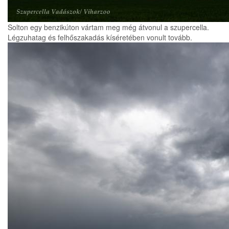
Solton egy benzikúton vártam meg még átvonul a szupercella.
Légzuhatag és felhőszakadás kíséretében vonult tovább.