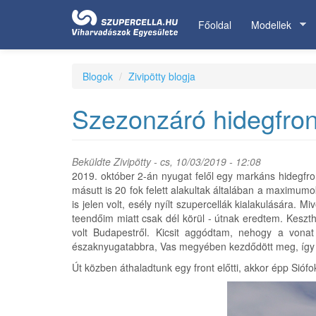
Ugrás
a
Főoldal
Modellek
tartalomra
Blogok
Zivipötty blogja
Szezonzáró hidegfron
Beküldte
Zivipötty
- cs, 10/03/2019 - 12:08
2019. október 2-án nyugat felől egy markáns hidegfron
másutt is 20 fok felett alakultak általában a maximumok
is jelen volt, esély nyílt szupercellák kialakulására
teendőim miatt csak dél körül - útnak eredtem. Keszth
volt Budapestről. Kicsit aggódtam, nehogy a vonat
északnyugatabbra, Vas megyében kezdődött meg, így
Út közben áthaladtunk egy front előtti, akkor épp Sióf