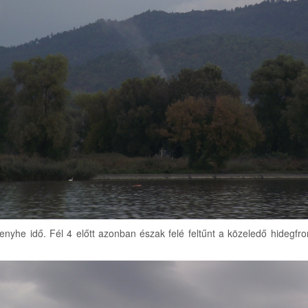
enyhe idő. Fél 4 előtt azonban észak felé feltűnt a közeledő hidegfro