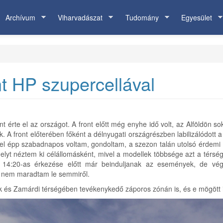
Archívum
Viharvadászat
Tudomány
Egyesület
t HP szupercellával
t érte el az országot. A front előtt még enyhe idő volt, az Alföldön s
. A front előterében főként a délnyugati országrészben labilizálódott a
. Mivel épp szabadnapos voltam, gondoltam, a szezon talán utolsó érdem
elyt néztem ki célállomásként, mivel a modellek többsége azt a térség
 14:20-as érkezése előtt már beinduljanak az események, de végül
 nem maradtam le semmiről.
ok és Zamárdi térségében tevékenykedő záporos zónán is, és e mögött is