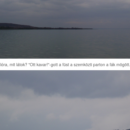
óra, mit látok? "Ott kavar!"-gott a füst a szemközti parton a fák mögött