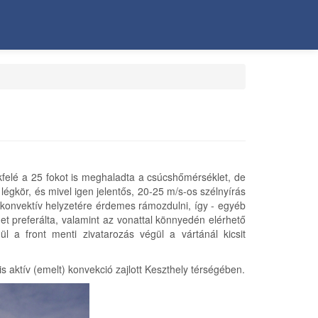
okfelé a 25 fokot is meghaladta a csúcshőmérséklet, de
 légkör, és mivel igen jelentős, 20-25 m/s-os szélnyírás
i konvektív helyzetére érdemes rámozdulni, így - egyéb
et preferálta, valamint az vonattal könnyedén elérhető
 a front menti zivatarozás végül a vártánál kicsit
 aktív (emelt) konvekció zajlott Keszthely térségében.