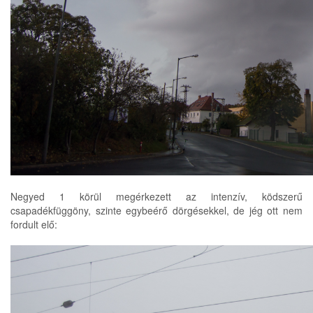
Negyed 1 körül megérkezett az intenzív, ködszerű
csapadékfüggöny, szinte egybeérő dörgésekkel, de jég ott nem
fordult elő: