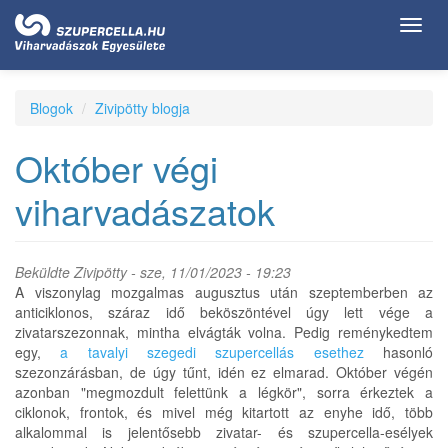
Ugrás
Toggl
a
navig
tartalomra
Blogok
Zivipötty blogja
Október végi
viharvadászatok
Beküldte
Zivipötty
- sze, 11/01/2023 - 19:23
A viszonylag mozgalmas augusztus után szeptemberben az
anticiklonos, száraz idő beköszöntével úgy lett vége a
zivatarszezonnak, mintha elvágták volna. Pedig reménykedtem
egy,
a tavalyi szegedi szupercellás esethez
hasonló
szezonzárásban, de úgy tűnt, idén ez elmarad. Október végén
azonban "megmozdult felettünk a légkör", sorra érkeztek a
ciklonok, frontok, és mivel még kitartott az enyhe idő, több
alkalommal is jelentősebb zivatar- és szupercella-esélyek