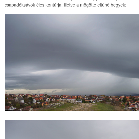
csapadéksávok éles kontúrja, illetve a mögötte eltűnő hegyek: