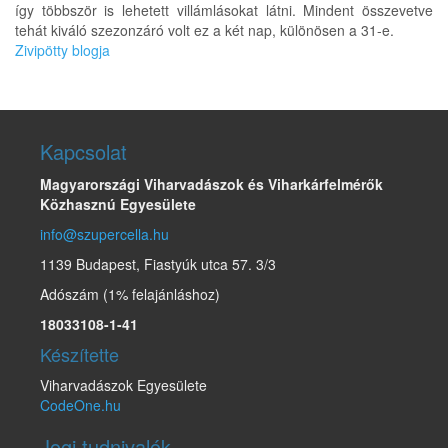
így többször is lehetett villámlásokat látni. Mindent összevetve
tehát kiváló szezonzáró volt ez a két nap, különösen a 31-e.
Zivipötty blogja
Kapcsolat
Magyarországi Viharvadászok és Viharkárfelmérők
Közhasznú Egyesülete
info@szupercella.hu
1139 Budapest, Fiastyúk utca 57. 3/3
Adószám (1% felajánláshoz)
18033108-1-41
Készítette
Viharvadászok Egyesülete
CodeOne.hu
Jogi tudnivalók