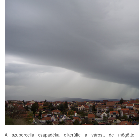
A szupercella csapadéka elkerülte a várost, de mögötte