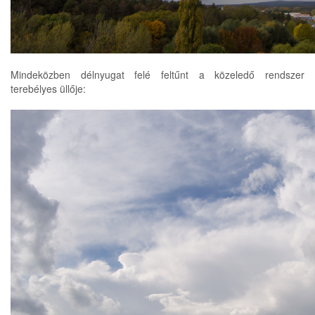
Mindeközben délnyugat felé feltűnt a közeledő rendszer
terebélyes üllője: