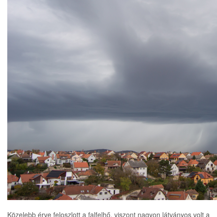
Közelebb érve feloszlott a falfelhő, viszont nagyon látványos volt a