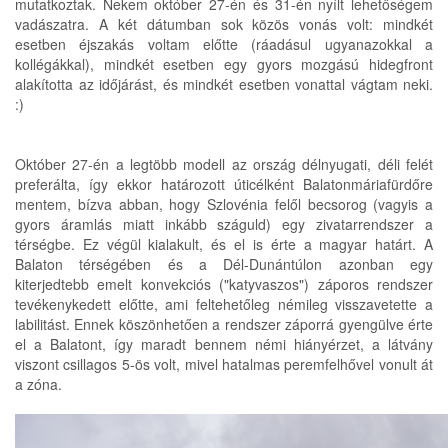
mutatkoztak. Nekem október 27-én és 31-én nyílt lehetőségem
vadászatra. A két dátumban sok közös vonás volt: mindkét
esetben éjszakás voltam előtte (ráadásul ugyanazokkal a
kollégákkal), mindkét esetben egy gyors mozgású hidegfront
alakította az időjárást, és mindkét esetben vonattal vágtam neki.
:)
Október 27-én a legtöbb modell az ország délnyugati, déli felét
preferálta, így ekkor határozott úticélként Balatonmáriafürdőre
mentem, bízva abban, hogy Szlovénia felől becsorog (vagyis a
gyors áramlás miatt inkább száguld) egy zivatarrendszer a
térségbe. Ez végül kialakult, és el is érte a magyar határt. A
Balaton térségében és a Dél-Dunántúlon azonban egy
kiterjedtebb emelt konvekciós ("katyvaszos") záporos rendszer
tevékenykedett előtte, ami feltehetőleg némileg visszavetette a
labilitást. Ennek köszönhetően a rendszer záporrá gyengülve érte
el a Balatont, így maradt bennem némi hiányérzet, a látvány
viszont csillagos 5-ös volt, mivel hatalmas peremfelhővel vonult át
a zóna.