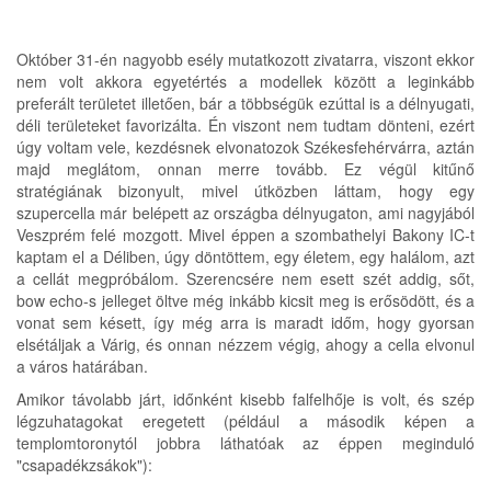
Október 31-én nagyobb esély mutatkozott zivatarra, viszont ekkor
nem volt akkora egyetértés a modellek között a leginkább
preferált területet illetően, bár a többségük ezúttal is a délnyugati,
déli területeket favorizálta. Én viszont nem tudtam dönteni, ezért
úgy voltam vele, kezdésnek elvonatozok Székesfehérvárra, aztán
majd meglátom, onnan merre tovább. Ez végül kitűnő
stratégiának bizonyult, mivel útközben láttam, hogy egy
szupercella már belépett az országba délnyugaton, ami nagyjából
Veszprém felé mozgott. Mivel éppen a szombathelyi Bakony IC-t
kaptam el a Déliben, úgy döntöttem, egy életem, egy halálom, azt
a cellát megpróbálom. Szerencsére nem esett szét addig, sőt,
bow echo-s jelleget öltve még inkább kicsit meg is erősödött, és a
vonat sem késett, így még arra is maradt időm, hogy gyorsan
elsétáljak a Várig, és onnan nézzem végig, ahogy a cella elvonul
a város határában.
Amikor távolabb járt, időnként kisebb falfelhője is volt, és szép
légzuhatagokat eregetett (például a második képen a
templomtoronytól jobbra láthatóak az éppen meginduló
"csapadékzsákok"):