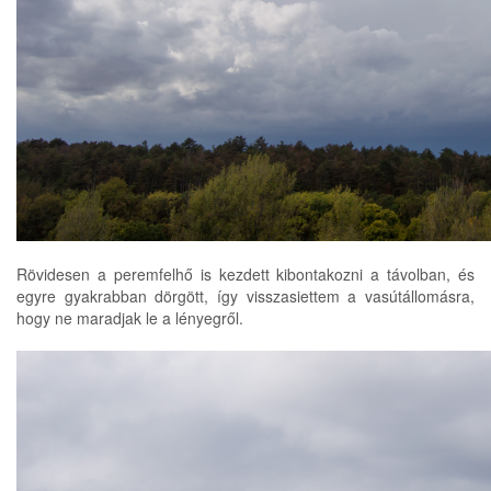
Rövidesen a peremfelhő is kezdett kibontakozni a távolban, és
egyre gyakrabban dörgött, így visszasiettem a vasútállomásra,
hogy ne maradjak le a lényegről.