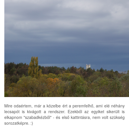
Mire odaértem, már a közelbe ért a peremfelhő, ami elé néhány
lecsapót is kivágott a rendszer. Ezekből az egyiket sikerült is
elkapnom "szabadkézből" - és első kattintásra, nem volt szükség
sorozatképre. :)