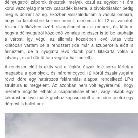
délnyugatról záporok érkeztek, melyek közül az egyiket 11 óra
körül viszonylag intenzív csapadék kísérte, a távolodásakor pedig
meg is dörrent az ég. Eközben visszaindultam a vasútállomásra,
hogy ha keletebbre kellene menni, elérjem a fél 12-es vonatot.
Viszont időközben azért rá-rápillantottam a radarra, és láttam,
hogy a délnyugatról közeledő vonalas rendszer is telibe kaphatja
a várost, így végül az állomás közelében lévő Jutas vitéz
kilátóban vártam be a rendszert (ide már a szupercella előtt is
felnéztem, de a nyugatra lévő domb pont kitakarta volna a
látványt, ezért döntöttem végül a Vár mellett).
A rendszer előtt is aktív volt a légkör, észak felé sorra törtek a
magasba a gomolyok, és háromnegyed 12 körül északnyugatra
rövid időre egy határozott feláramlási alappal rendelkező LP-s
struktúra is megjelent. Az azonban nem volt egyértelmű, hogy
mellette-mögötte létható a csapadéksáv ehhez, vagy inkább egy
takarásban lévő másik góchoz kapcsolódott-e, minden esetre egy
dörgést is hallottam: