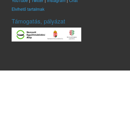
YouTube
|
Twitter
|
Instagram
|
Chat
Elvihető tartalmak
Támogatás, pályázat