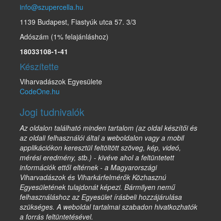
info@szupercella.hu
1139 Budapest, Fiastyúk utca 57. 3/3
Adószám (1% felajánláshoz)
18033108-1-41
Készítette
Viharvadászok Egyesülete
CodeOne.hu
Jogi tudnivalók
Az oldalon található minden tartalom (az oldal készítői és
az oldali felhasználói által a weboldalon vagy a mobil
applikációkon keresztül feltöltött szöveg, kép, videó,
mérési eredmény, stb.) - kivéve ahol a feltüntetett
információk ettől eltérnek - a Magyarországi
Viharvadászok és Viharkárfelmérők Közhasznú
Egyesületének tulajdonát képezi. Bármilyen nemű
felhasználáshoz az Egyesület írásbeli hozzájárulása
szükséges. A weboldal tartalmai szabadon hivatkozhatók
a forrás feltüntetésével.