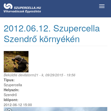
Ugrás
Toggl
a
navig
tartalomra
2012.06.12. Szupercella
Szendrő környékén
Beküldte
devilstorm21
- k, 09/29/2015 - 19:56
Típus:
Szupercella
Helyszín:
Szendrő
Időpont:
2012-06-12 15:00