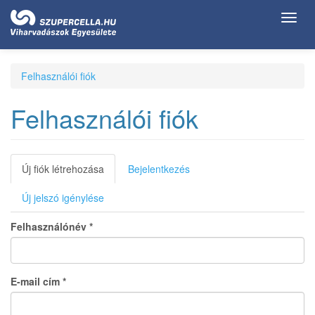
Ugrás
Toggl
a
navig
tartalomra
Felhasználói fiók
Felhasználói fiók
Elsődleges
Új fiók létrehozása
(aktív
Bejelentkezés
fül)
fülek
Új jelszó igénylése
Felhasználónév
*
E-mail cím
*