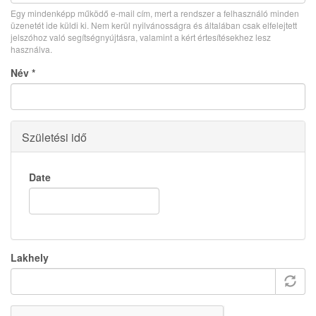
Egy mindenképp működő e-mail cím, mert a rendszer a felhasználó minden
üzenetét ide küldi ki. Nem kerül nyilvánosságra és általában csak elfelejtett
jelszóhoz való segítségnyújtásra, valamint a kért értesítésekhez lesz
használva.
Név
*
Születési idő
Date
Lakhely