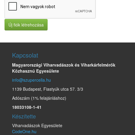
Új fiók létrehozása
Kapcsolat
Magyarországi Viharvadászok és Viharkárfelmérők
Közhasznú Egyesülete
info@szupercella.hu
1139 Budapest, Fiastyúk utca 57. 3/3
Adószám (1% felajánláshoz)
18033108-1-41
Készítette
Viharvadászok Egyesülete
CodeOne.hu